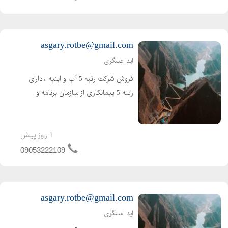
آماده واگذاری و آماده ش...
asgary.rotbe@gmail.com
ایدا عسگری
فروش شرکت رتبه 5 آب و ابنیه ، دارای
رتبه 5 پیمانکاری از سازمان برنامه و
بودجه ( تازه صدور ) اعتبار کارتکس 4
ساله و مهندس 2 ساله ، بدون کارکرد و
بدون بدهی ،
1 روز پیش
09053222109
asgary.rotbe@gmail.com
ایدا عسگری