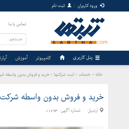
ورود کاربران
|
ثبت نام
تماس با ما
پنل کاربری
کامپیوتر
آموزش
آپار
خانه >
خدمات
>
ثبت شرکتها > خرید و فروش بدون واسطه شرک
خرید و فروش بدون واسطه شرکت ر
اردبیل
شماره آگهی :
11693