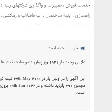
خدمات فروش ، تغییرات و واگذاری شرکتهای رتبه دار
راهسازی ، ابنیه ساختمان ، آب فاضلاب و زهکشی ، 
رتبه های پیمانکاری بصورت تک رشته و دو رشته واگ
خوب است بدانید:
غلامی وحید ، از
1921 روز پیش
عضو سایت ثبت ها م
این آگهی را در اولین بار در
27th May 2021
ثبت کرده
مجموع
491 بازدید
داشته و در
29th Jun 2022
بروزر
است.