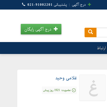
درج آگهی
|
پشتیبانی
021-91002201
درج آگهی رایگان
.
ارتباط
غلامی وحید
غ
عضویت:
1921 روز پیش