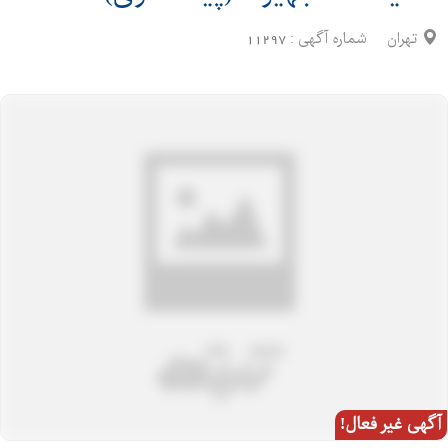
تهران
شماره آگهی :
11297
آگهی غیر فعال!