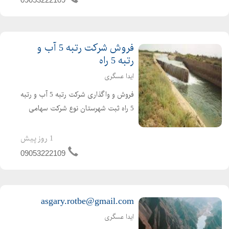
قیمت برای کسب...
فروش شرکت رتبه 5 آب و
رتبه 5 راه
ایدا عسگری
فروش و واگذاری شرکت رتبه 5 آب و رتبه
5 راه ثبت شهرستان نوع شرکت سهامی
خاص دارای 4 سال کارتکس می باشد .
شرکت تازه صدور و تازه تاسیس است و
1 روز پیش
هیچگونه بدهی و کارکردی ندارد شرکت
09053222109
آماده واگذاری و آماده ش...
asgary.rotbe@gmail.com
ایدا عسگری