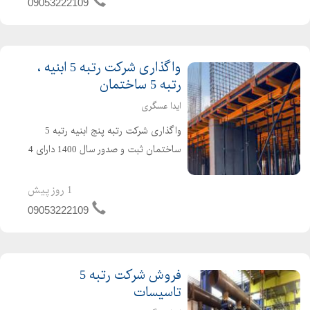
09053222109
واگذاری شرکت رتبه 5 ابنیه ،
رتبه 5 ساختمان
ایدا عسگری
واگذاری شرکت رتبه پنج ابنیه رتبه 5
ساختمان ثبت و صدور سال 1400 دارای 4
سال اعتبار کارتکس دارای 4 سال تعهد
مهندس بدون کارکرد قیمت مناسب برای
1 روز پیش
کسب اطلاعات بیشتر تماس بگیرید
09053222109
فروش شرکت رتبه 5
تاسیسات