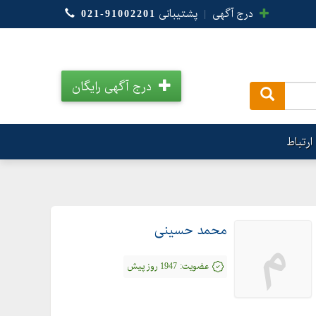
درج آگهی
|
پشتیبانی
021-91002201
درج آگهی رایگان
.
ارتباط
محمد حسینی
م
عضویت:
1947 روز پیش