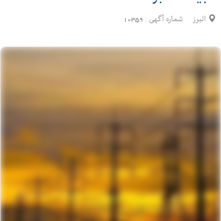
البرز
شماره آگهی :
10359