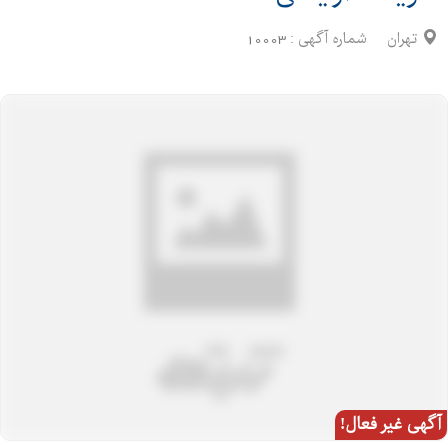
تهران
شماره آگهی :
10003
آگهی غیر فعال!