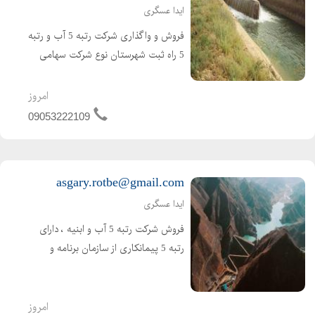
ایدا عسگری
فروش و واگذاری شرکت رتبه 5 آب و رتبه
5 راه ثبت شهرستان نوع شرکت سهامی
خاص دارای 4 سال کارتکس می باشد .
شرکت تازه صدور و تازه تاسیس است و
امروز
هیچگونه بدهی و کارکردی ندارد شرکت
09053222109
آماده واگذاری و آماده ش...
asgary.rotbe@gmail.com
ایدا عسگری
فروش شرکت رتبه 5 آب و ابنیه ، دارای
رتبه 5 پیمانکاری از سازمان برنامه و
بودجه ( تازه صدور ) اعتبار کارتکس 4
ساله و مهندس 2 ساله ، بدون کارکرد و
بدون بدهی ،
امروز