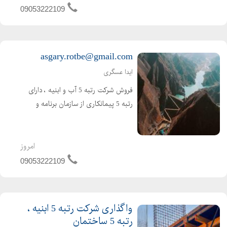
09053222109
asgary.rotbe@gmail.com
ایدا عسگری
فروش شرکت رتبه 5 آب و ابنیه ، دارای
رتبه 5 پیمانکاری از سازمان برنامه و
بودجه ( تازه صدور ) اعتبار کارتکس 4
ساله و مهندس 2 ساله ، بدون کارکرد و
بدون بدهی ،
امروز
09053222109
واگذاری شرکت رتبه 5 ابنیه ،
رتبه 5 ساختمان