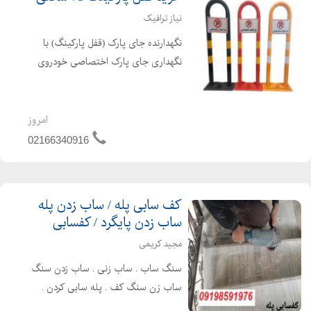
نیاز ترافیک
نگهدارنده جای پارک (قفل پارکینگ) با
نگهداری جای پارک اختصاصی خودروی
شما خیال شما را از عدم پارک خودروهای
دیگر در این محل آسوده می کند و از
استرس و تنش روزانه شما جلوگیری می
امروز
کند. برای حراست از جای...
02166340916
کف سابی پله / ساب زدن پله
ساب زدن پایگرد / کفسابی
مجید کریمی
سنگ ساب . ساب زنی . ساب زدن سنگ
ساب زن سنگ کف . پله سابی کردن .
کف سابی پارکینگ