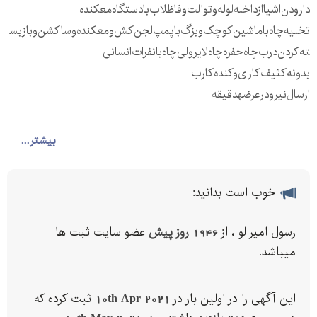
دارودن‌اشیا‌از‌داخله‌لوله‌وتوالت‌وفاظلاب‌بادستگاه‌معکنده
تخلیه‌چاه‌با‌ماشین‌کوچک‌وبزگ‌با‌پمپ‌لجن‌کش‌ومعکنده‌وساکشن‌‌وبازبس
ته‌کردن‌درب‌چاه‌حفره‌چاه‌لایرولی‌چاه‌بانفرات‌انسانی‌
بدونه‌کثیف‌کاری‌وکنده‌کارب
ارسال‌نیرو‌درعرضهدقیقه
بیشتر...
= با مدیریت امیری
خوب است بدانید:
رسول امیر لو ، از
1946 روز پیش
عضو سایت ثبت ها
مستقیم‌با‌سرویسکار
میباشد.
اتحادیه تخلیه چاه اصفهان
اتحادیه لوله بازکنی کرج
این آگهی را در اولین بار در
10th Apr 2021
ثبت کرده که
اسید چاه توالت