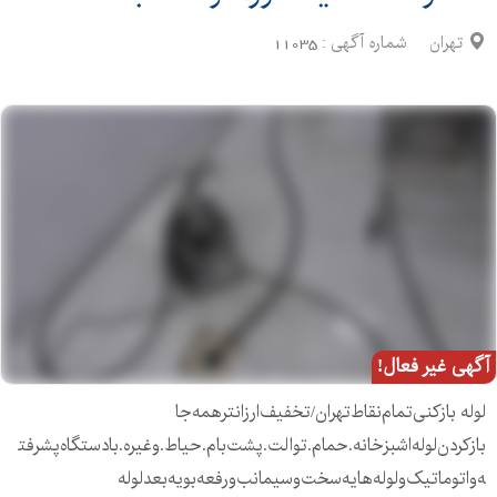
تهران
شماره آگهی :
11035
آگهی غیر فعال!
لوله بازکنی‌تمام‌نقاط‌تهران‌/تخفیف‌ارزانترهمه‌جا
بازکردن‌لوله‌اشبزخانه.حمام.توالت.پشت‌بام.حیاط.وغیره.بادستگاه‌پشرفت
ه‌واتوماتیک‌ولوله‌هایه‌سخت‌وسیمانب‌ورفعه‌بویه‌بعد‌لوله‌