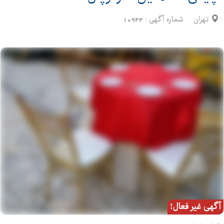
تهران
شماره آگهی :
10944
آگهی غیر فعال!