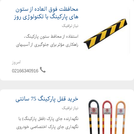
محافظت فوق العاده از ستون
های پارکینگ با تکنولوژی روز
نیاز ترافیک
استفاده از محافظ ستون پارکینگ،
راهکاری مؤثر برای جلوگیری از آسیبهای
ناشی از برخورد خودروها به ستونها در
پارکینگهای طبقاتی است. این محافظها به
امروز
طور ویژه برای نصب در کنجهای ستون
02166340916
طراحی شدهاند و م...
خرید قفل پارکینگ 75 سانتی
نیاز ترافیک
نگهدارنده جای پارک (قفل پارکینگ) با
نگهداری جای پارک اختصاصی خودروی