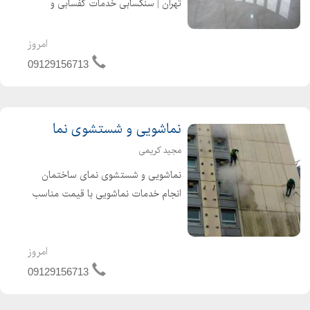
تهران | سنگسابی خدمات کفسابی و
سنگسابی کریمی برای انواع کف ها اعم از
: سنگ مرمر ، سنگ گرانیت ، سنگ گوهره
امروز
، سنگ دهبید ، کفسابی سرامیک ، بتن و
09129156713
غیره انجام می شود
نماشویی و شستشوی نما
مجید کریمی
نماشویی و شستشوی نمای ساختمان
انجام خدمات نماشویی با قیمت مناسب
و کادر مجرب نماشویی بدون نیاز به
داربست
امروز
09129156713