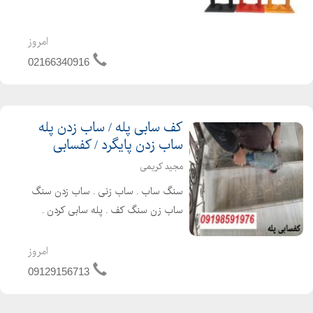
شما خیال شما را از عدم پارک خودروهای
دیگر در این محل آسوده می کند و از
استرس و تنش روزانه شما جلوگیری می
امروز
کند. برای حراست از جای...
02166340916
کف سابی پله / ساب زدن پله
ساب زدن پایگرد / کفسابی
مجید کریمی
سنگ ساب . ساب زنی . ساب زدن سنگ
ساب زن سنگ کف . پله سابی کردن .
کف سابی پارکینگ
امروز
09129156713