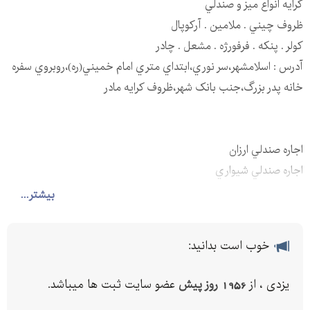
کرايه انواع ميز و صندلي
ظروف چيني . ملامين . آرکوپال
کولر . پنکه . فرفورژه . مشعل . چادر
آدرس : اسلامشهر،سر نوري،ابتداي متري امام خميني(ره)،روبروي سفره
خانه پدر بزرگ،جنب بانک شهر،ظروف کرايه مادر
اجاره صندلي ارزان
اجاره صندلي شيواري
اجاره ظروف مسي
بیشتر...
اجاره ميز پلاستيکي
اجاره ميز و صندلي پلاستيکي
خوب است بدانید:
اجاره ميز و صندلي چوبي
انواع مشعل
یزدی ، از
1956 روز پیش
عضو سایت ثبت ها میباشد.
انواع مشعل هاي صنعتي