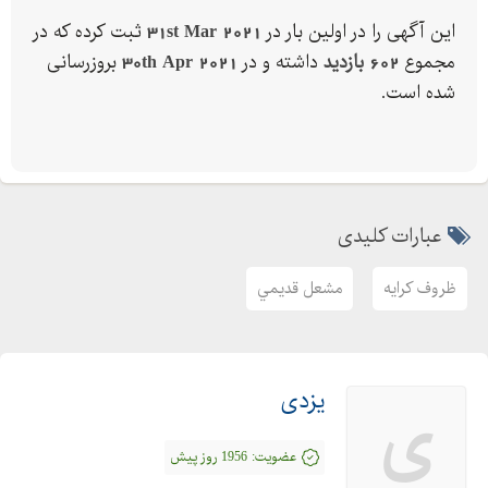
بهترين مارک پنکه ايستاده
این آگهی را در اولین بار در
31st Mar 2021
ثبت کرده که در
پنکه ايستاده ارزان
مجموع
602 بازدید
داشته و در
30th Apr 2021
بروزرسانی
پنکه ديواري
شده است.
پنکه روميزي دمنده
پنکه سقفي ارزان
توليد کنندگان فرفورژه
چادر بحريني
عبارات کلیدی
چادر دخترانه
چادر مسافرتي
ظروف کرايه
مشعل قديمي
چه مدل چادري زيباتر است
خريد چادر
ظروف کرايه تهران
یزدی
ظروف کرايه آنلاين
ی
ظروف کرايه
عضویت:
1956 روز پیش
ظروف کرايه در تهران اسلامشهر