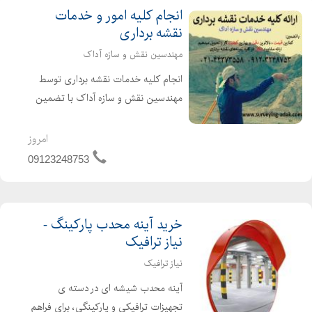
قيمت کولر آبي برفاب
انجام کلیه امور و خدمات
قيمت کولر آبي
نقشه برداری
قيمت کولر آبي
مهندسین نقش و سازه آداک
قيمت مشعل
انجام کلیه خدمات نقشه برداری توسط
قيمت مشعل گازي کوره
مهندسین نقش و سازه آداک با تضمین
کاتالوگ فرفورژه
کمترین قیمت، بالاترین دقت و بهترین
کرايه صندلي
کیفیت کار را تحویل می دهیم. ارائه
امروز
کرايه صندلي در اسلامشهر
مشاوره رایگان در کلیه زمینه های نقشه
09123248753
برداری انجام خدم...
کرايه ظروف مادر
کرايه ميز و صندلي تولد
کرايه ميز و صندلي در اسلامشهر
خرید آینه محدب پارکینگ -
کولر آبي آبسال
نیاز ترافیک
کولر آبي پرتابل
نیاز ترافیک
کولر آبي سلولزي
آینه محدب شیشه ای در دسته ی
کولر گازي
تجهیزات ترافیکی و پارکینگی، برای فراهم