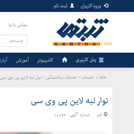
ورود کاربران
|
ثبت نام
تماس با ما
پنل کاربری
کامپیوتر
آموزش
آپار
خانه >
خدمات
>
خدمات ساختمانی > نوار لبه لاین پی وی سی
نوار لبه لاین پی وی سی
قم
شماره آگهی :
10092