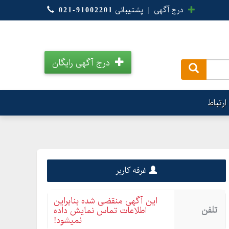
درج آگهی
|
پشتیبانی
021-91002201
درج آگهی رایگان
.
ارتباط
غرفه کاربر
این آگهی منقضی شده بنابراین
تلفن
اطلاعات تماس نمایش داده
نمیشود!