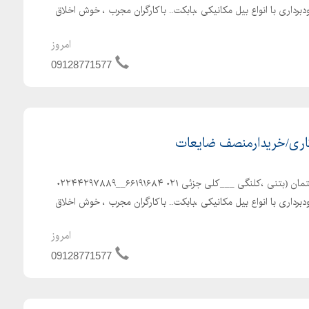
برداری با انواع بیل مکانیکی ،بابکت.. باکارگران مجرب ، خوش اخلاق
امروز
09128771577
اری/خریدارمنصف ضایعات
پیمانکاری مرادی. تخریب ساختمان (بتنی ،کلنگی ___کلی جزئی ۰۲۱ ۶۶۱۹۱۶۸۴__۰۲۲۴۴۲۹۷۸۸۹
برداری با انواع بیل مکانیکی ،بابکت.. باکارگران مجرب ، خوش اخلاق
امروز
09128771577