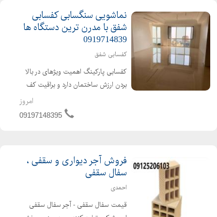
معتبرترین شرکتهای خاورمیانه میباشد
نماشویی سنگسابی کفسابی
انواع خدمات کفسابی وسنگسابی
شفق با مدرن ترین دستگاه ها
ابراهیمی اعم از کفسابی پله پاگرد ...
0919714839
کفسابی شفق
کفسابی پارکینگ اهمیت ویژهای در بالا
بردن ارزش ساختمان دارد و براقیت کف
پارکینگ در بازدید اول مهم می باشد. ما
امروز
در گروه بازسازی ساختمان و نظافت شفق
09197148395
برای کف سابی پارکینگ از دستگاه های
خارجی و استادکار...
فروش آجر دیواری و سقفی ،
سفال سقفی
احمدی
قیمت سفال سقفی - آجر سفال سقفی