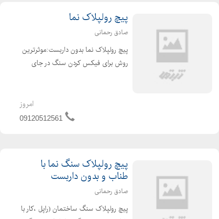
پیچ رولپلاک نما
صادق رحمانی
پیچ رولپلاک نما بدون داربست:موثرترین
روش برای فیکس کردن سنگ در جای
خود روش پیچ رولپلاک نما بدون داربست
میباشد.این امر بسیار ضروری و در حین
حال باعث جلوگیری از ریزش و افتادن
امروز
سنگ است.بهترین زمان پیچ ...
09120512561
پیچ رولپلاک سنگ نما با
طناب و بدون داربست
صادق رحمانی
پیچ رولپلاک سنگ ساختمان (راپل ،کار با