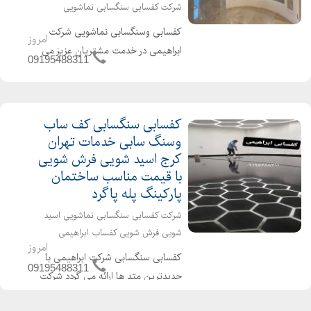
شرکت کفسابی سنگسابی نماشویی
کفسابی وسنگسابی نماشویی شرکت
امروز
ابراهیمی در خدمت مشتریان عزیز می
09195488311
باشد انواع کفسابی سنگ سابی پله پاگرد
در راهرو سالن خانه پارکینگ پارکت
کفپوش سنگ کابینت ساختمان ها هتل
کفسابی سنگسابی کف ساب
اداره شرکت انجام میشود کفسابی...
وسنگ سابی خدمات تهران
کرج اسید شویی فرش شویی
با قیمت مناسب ساختمان
پارکینگ پله پاگرد
شرکت کفسابی سنگسابی نماشویی اسید
شویی فرش شویی کفساب ابراهیمی
امروز
کفسابی سنگسابی شرکت ابراهیمی با
09195488311
جدیدترین متد ها ارائه می گردد شرکت
کفسابی ابراهیمی یکی از بزرگترین و