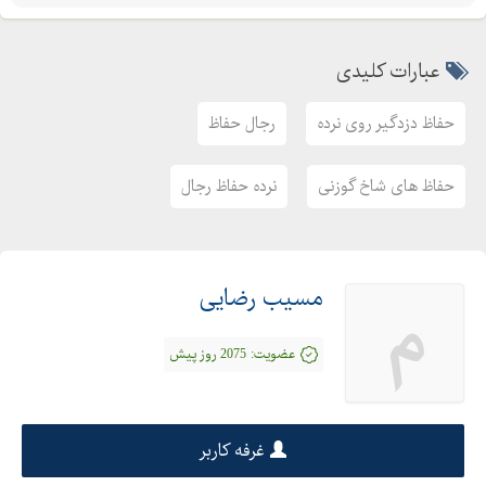
عبارات کلیدی
حفاظ دزدگیر روی نرده
رجال حفاظ
حفاظ های شاخ گوزنی
نرده حفاظ رجال
مسیب رضایی
م
عضویت:
2075 روز پیش
غرفه کاربر