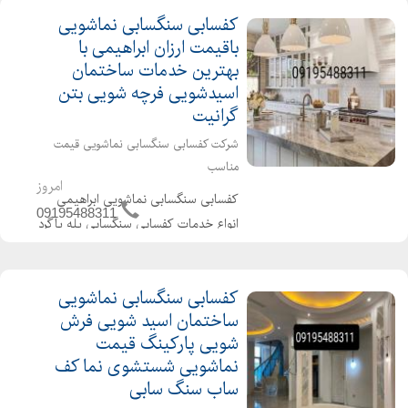
کفسابی سنگسابی نماشویی
باقیمت ارزان ابراهیمی با
بهترین خدمات ساختمان
اسیدشویی فرچه شویی بتن
گرانیت
شرکت کفسابی سنگسابی نماشویی قیمت
مناسب
امروز
کفسابی سنگسابی نماشویی ابراهیمی
09195488311
انواع خدمات کفسابی سنگسابی پله پاگرد
راهرو سالن پارکینگ کفپوش ساختمان
هتل ادراه شرکت درتهران کرج شمال غرب
کفسابی سنگسابی نماشویی
شرستان ها قیمت مناسب وکیفیت بالای
ساختمان اسید شویی فرش
کار را از شرکت ما بخو...
شویی پارکینگ قیمت
نماشویی شستشوی نما کف
ساب سنگ سابی