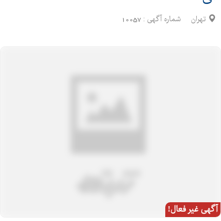
تهران
شماره آگهی :
10057
آگهی غیر فعال!