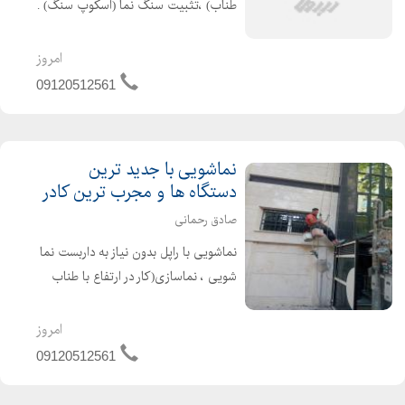
طناب) ،تثبیت سنگ نما (اسکوپ سنگ) .
پیچ و رولپلاک نماهای سنگی با پیچ
گالوانیزه 6 سانتی متری با پوشش
امروز
مخصوص پشت پیچ (بتونه مخصوص
09120512561
،رنگ و )و نصب سنگ های افتاده. ...
نماشویی با جدید ترین
دستگاه ها و مجرب ترین کادر
صادق رحمانی
نماشویی با راپل بدون نیاز به داربست نما
شویی ، نماسازی(کار در ارتفاع با طناب
بدون داربست به روش راپل) شستشوی
نمای ساختمان بدون داربست یکی از
امروز
روش های ارائه خدمات نماشویی و
09120512561
شستشوی نما می باشد ....