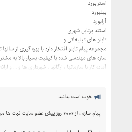
استرابورد
بیلبورد
آرابورد
استند پرتابل شهری
تابلو های تبلیغاتی و ...
مجموعه پیام تابلو افتخار دارد با بهره گیری از سالها
سازه های مهندسی شده با کیفیت بسیار بالا به مشتری
آماده کار با سازمانها ، ارگانها ، شهرداری ها و ... و 
پشتیبانی سازمانها
Payamtablo.ir
تماس :
خوب است بدانید:
پیام سازه ، از
2002 روز پیش
عضو سایت ثبت ها میب
میدان سپاه خیابان سرباز پلاک طبقه دوم