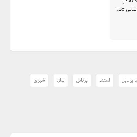
 که در
سانی شده
 پرتابل
استند
پرتابل
سازه
شهری