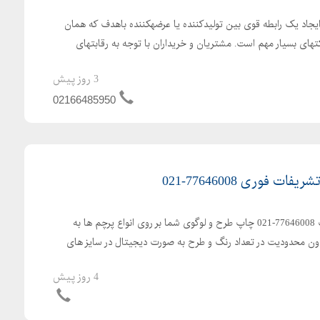
زی ایجاد یک رابطه قوی بین تولیدکننده یا عرضهکننده باهدف که همان
های بسیار مهم است. مشتریان و خریداران با توجه به رقابتهای
3 روز پیش
02166485950
فوری 77646008-021
چاپ پرچم رومیزی و تشریفات 77646008-021 چاپ طرح و لوگوی شما بر روی انواع پرچم ها به
 محدودیت در تعداد رنگ و طرح به صورت دیجیتال در سایز های
4 روز پیش