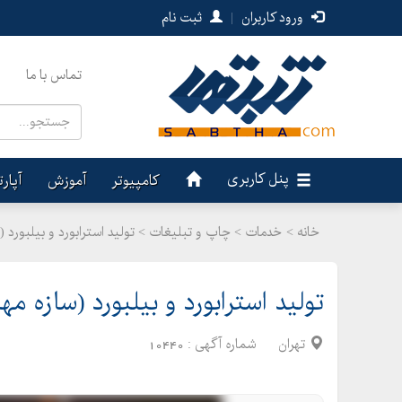
ورود کاربران
|
ثبت نام
تماس با ما
پنل کاربری
کامپیوتر
آموزش
آپار
خانه >
خدمات
>
چاپ و تبلیغات > تولید استرابورد و بیلبورد 
تولید استرابورد و بیلبورد (سازه م
تهران
شماره آگهی :
10440