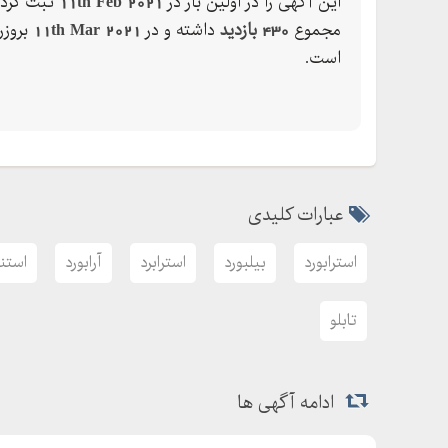
این آگهی را در اولین بار در
11th Feb 2021
ثبت کرده
مجموع
430 بازدید
داشته و در
11th Mar 2021
بروزر
است.
عبارات کلیدی
استرابورد
بیلبورد
استرابرد
آرابورد
استند
تابلو
ادامه آگهی ها