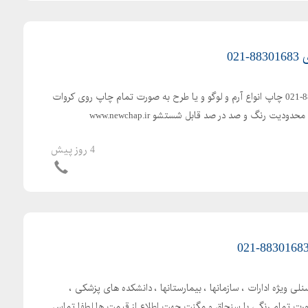
02
چاپ کراوات نیوچاپ 88301683-021 چاپ انواع آرم و لوگو و یا طرح به صورت تمام چاپ روی کروات
با سیستم چاپ دیجیتال بدون محدودیت رنگ و صد در صد قابل شستشو www.newchap.ir
4 روز پیش
 ویژه ادارات ، سازمانها ، بیمارستانها ، دانشکده های پزشکی ،
بصورت تمام رنگی با سنجاق و مگنت جهت اطلاع از قیمت ها لطفا تماس