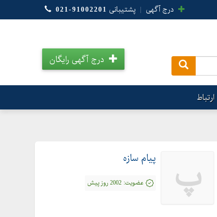
درج آگهی
|
پشتیبانی
021-91002201
درج آگهی رایگان
.
ارتباط
پیام سازه
پ
عضویت:
2002 روز پیش