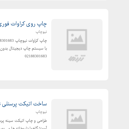
چاپ روی کراوات فوری 88301683-1
نیوچاپ
02188301683
ساخت اتیکت پرسنلی 88301683-021
نیوچاپ
طراحی و چاپ اتیکت سینه پرسنلی
آموزشگاهها داروخانه ها و... 