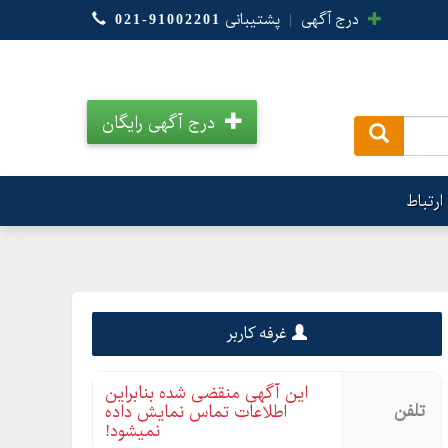
درج آگهی
|
پشتیبانی
021-91002201
درج آگهی رایگان
.
ارتباط
غرفه کاربر
این آگهی منقضی شده بنابراین
تلفن
اطلاعات تماس نمایش داده
نمیشود!