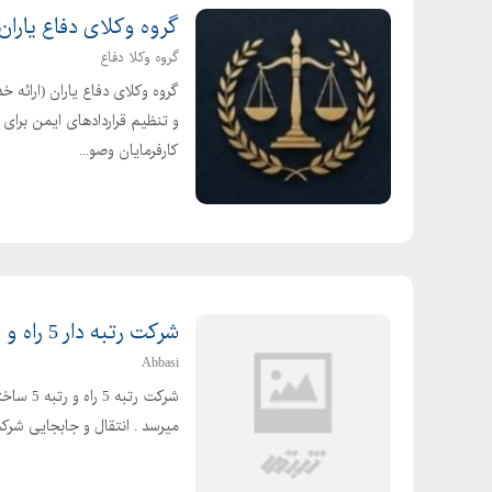
گروه وکلای دفاع یاران
گروه وکلا دفاع
گروه وکلای دفاع یاران (ارائ
و تنظیم قراردادهای ایمن برای 
کارفرمایان وصو...
شرکت رتبه دار 5 راه و ابنیه بفروش میرسد در کرج
Abbasi
میرسد . انتقال و جابجایی ش