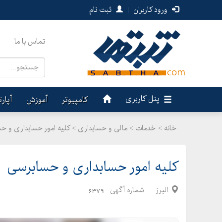
ورود کاربران
|
ثبت نام
تماس با ما
پنل کاربری
کامپیوتر
آموزش
آپار
خانه >
خدمات
>
مالی و حسابداری > کلیه امور حسابداری و ح
کلیه امور حسابداری و حسابرسی
البرز
شماره آگهی :
6379