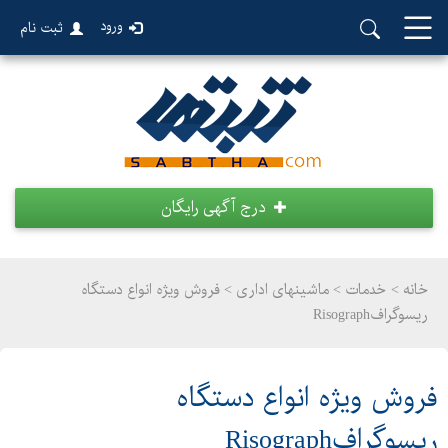
ورود
ثبت نام
درج آگهی رایگان
خانه >
خدمات
>
ماشینهای اداری > فروش ويژه انواع دستگاه
ريسوگرافRisograph
فروش ويژه انواع دستگاه
ريسوگرافRisograph