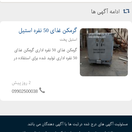
ادامه آگهی ها
گرمکن غذای 50 نفره استیل
استیل پخت
گرمکن غذای 50 نفره اداری گرمکن غذای
50 نفره اداری تولید شده برای استفاده در
ادارات . مدارس. رستوران ها و شرکت ها
جهت گرم کردن غذای کارمندان می باشد
ابعاد کلی گرمکن غذا 50 نفره 90*60*90
2 روز پیش
که ابعاد م...
09902500038
مسئولیت آگهی های درج شده در ثبت ها با آگهی دهندگان می باشد.