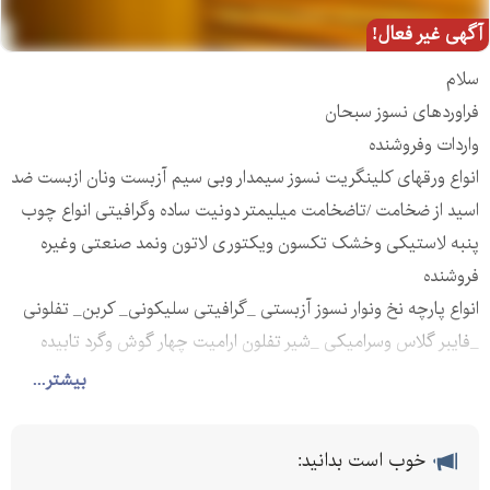
آگهی غیر فعال!
سلام
فراوردهای نسوز سبحان
واردات وفروشنده
انواع ورقهای کلینگریت نسوز سیمدار وبی سیم آزبست ونان ازبست ضد
اسید از ضخامت /تاضخامت میلیمتر دونیت ساده وگرافیتی انواع چوب
پنبه لاستیکی وخشک تکسون ویکتوری لاتون ونمد صنعتی وغیره
فروشنده
انواع پارچه نخ ونوار نسوز آزبستی _گرافیتی سلیکونی_ کربن_ تفلونی
_فایبر گلاس وسرامیکی _شیر تفلون ارامیت چهار گوش وگرد تابیده
میکا پتو نسوز وپیپر وپنبه نسوز
بیشتر...
فروش انواع لاستیک منجیددار وکتان وساده و ضد روغن وضد اسیدو
تسمه نقاله دیافراگم وایتون سیلیکون NBR وغیره
خوب است بدانید:
فروش انواع پلیمرها ورق ومیلگرد تفلون پلی امید پلی تیلن پلی