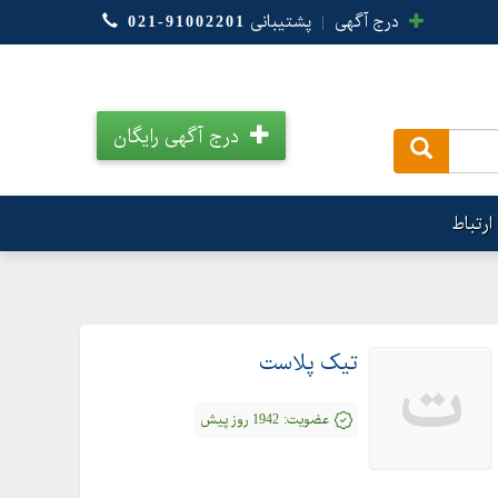
درج آگهی
|
پشتیبانی
021-91002201
درج آگهی رایگان
.
ارتباط
تیک پلاست
ت
عضویت:
1942 روز پیش