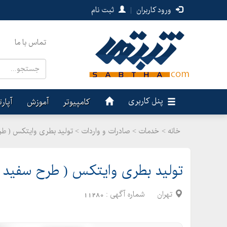
ورود کاربران
|
ثبت نام
تماس با ما
پنل کاربری
کامپیوتر
آموزش
آپار
خانه >
خدمات
>
صادرات و واردات > تولید بطری وایتکس ( طر
تولید بطری وایتکس ( طرح سفید ک
تهران
شماره آگهی :
11280