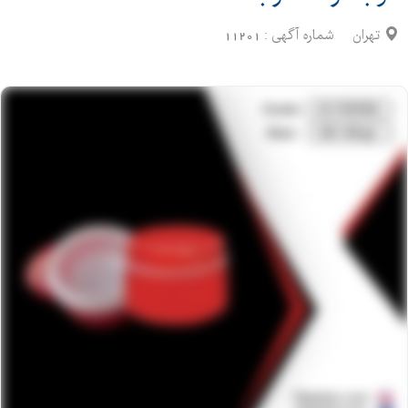
تهران
شماره آگهی :
11201