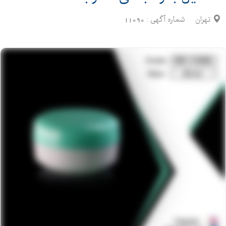
تهران
شماره آگهی :
11090