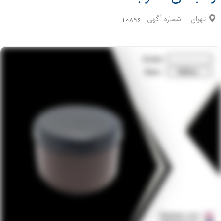
تهران
شماره آگهی :
10896