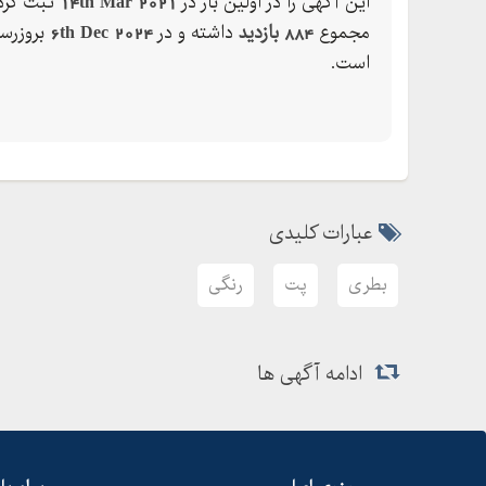
این آگهی را در اولین بار در
14th Mar 2021
ثبت کرده
تخفیف ویژه برای سفارش های بالا
مجموع
884 بازدید
داشته و در
6th Dec 2024
بروزرس
برای خرید انواع بطری پت رنگی ، و سی سی در شهر های 
است.
، زاهدان ، بوشهر ، خوزستان ، تبریز ، ارومیه ، گرگا
.
آدرس کارخانه : کرج ، هفت جوی شهرک صنعتی زری
آدرس کارخانه : تهران ورامین
عبارات کلیدی
شماره تماس:
بطری
پت
رنگی
ادامه آگهی ها