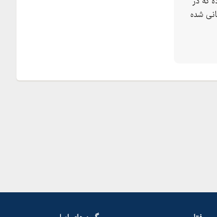
 که در
انی شده
مشهد ، اصفهان ، تهران ، کرج ، شیراز ، کرمانشاه ، اهواز
ن و ... با شماره های موجود فقط تماس حاصل نمایید.
ن دشت