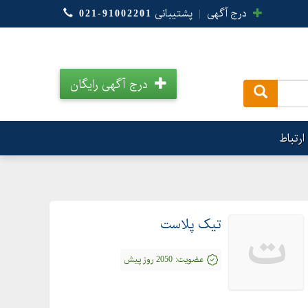
درج آگهی
|
پشتیبانی
021-91002201
درج آگهی رایگان
.
ارتباط
تیک پلاست
ت
عضویت:
2050 روز پیش