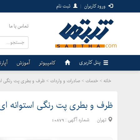
ورود کاربران
|
ثبت نام
تماس با ما
پنل کاربری
کامپیوتر
آموزش
آپار
خانه >
خدمات
>
صادرات و واردات > ظرف و بطری پت رنگی استوانه ای 60 ، 00
ظرف و بطری پت رنگی استوانه ای 60 ، 100 و 20 سی س
تهران
شماره آگهی :
10879