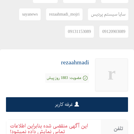
سایا سیستم پردیس
rezaahmadi_mojri
sayanews
09131153089
09120903089
rezaahmadi
r
عضویت:
1883 روز پیش
غرفه کاربر
این آگهی منقضی شده بنابراین اطلاعات
تلفن
تماس نمایش داده نمیشود!