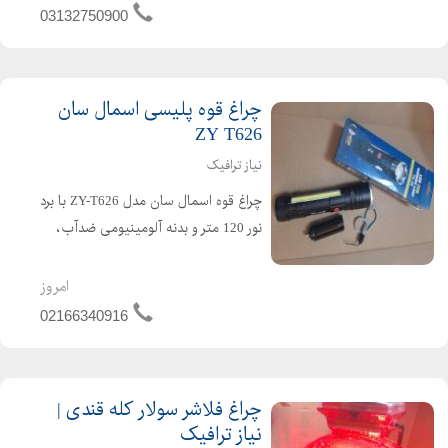
اتوماتیک شیشه ای...
03132750900
چراغ قوه پلیسی اسمال سان
ZY T626
نیاز ترافیک
چراغ قوه اسمال سان مدل ZY-T626 با برد
نور 120 متر و بدنه آلومینیومی ضدآب،
دارای 2 حالت روشنایی و قابلیت تنظیم
کانون. مجهز به باتری های 18650 و نیم
امروز
قلمی AAA، حالت چشمک زن SOS و
02166340916
مدت زمان شارژ 6 تا 8 ...
چراغ فلاشر سولار کله قندی |
نیاز ترافیک