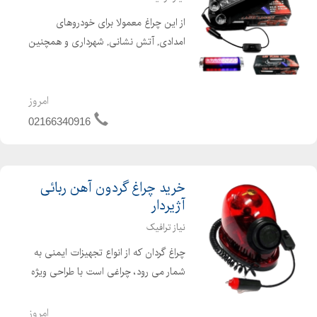
از این چراغ معمولا برای خودروهای
امدادی, آتش نشانی, شهرداری و همچنین
به عنوان چراغ هشدار در جاده و اتوبان
های خطرناک جهت توقف استفاده می
کنند. این چراغ دارای 8 عدد ال ای دی
امروز
قوی است که برد نور بالای...
02166340916
خرید چراغ گردون آهن ربائی
آژیردار
نیاز ترافیک
چراغ گردان که از انواع تجهیزات ایمنی به
شمار می رود، چراغی است با طراحی ویژه
برای اعلام هشدار و اعلام مهم بودن
ماموریت خودروی دارای چراغ گردان. این
امروز