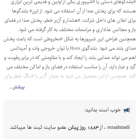
#بلندگوهای دستی یا #شیپوری یکی از اولین و قدیمی ترین ابزاری
هستند که برای پخش صدا از آن استفاده می شود. از این# بلندگوها
برای اعلان های داخل شرکت، #هشدار و آژیر خطر، پخش صدا در فضای
باز و مجالس عذاداری و مراسمات مختلف به کار گرفته می شود.
همچنین طراحی این شیپورها به شکل #مخروطی است که باعث پخش
صدای بلند می شود. بلندگوی Horn با توان خروجی وات و آمپدانس
اهم می تواند صدایی بلند را ایجاد کند و با مقاومتی که در برابر رطوبت و
گرد و غبار دارد، آن را مناسب استفاده در فضای باز و اماکن مختلف می
کند. همچنین از این محصول می شود به عنوان آژیر یا #زنگ خطر برای
تأمین# امنیت شرکت ها و امکان مختلف استفاده کرده و می توانید آن
بیشتر...
را روی دیوار و سطوح مختلف نصب کنید. نصب این #بوق نیز نیاز به
مهارت خاصی ندارد و به آسانی قابل اتصال به سیستم پخش صدا و پنل
خوب است بدانید:
های #دزدگیر می باشد.
rezaahmadi ، از
1883 روز پیش
عضو سایت ثبت ها میباشد.