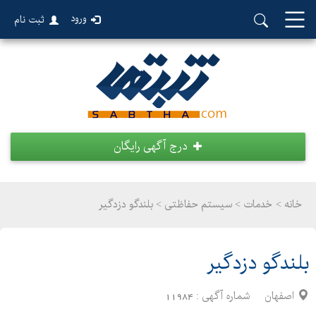
ورود
ثبت نام
درج آگهی رایگان
خانه >
خدمات
>
سیستم حفاظتی > بلندگو دزدگیر
بلندگو دزدگیر
اصفهان
شماره آگهی :
11984