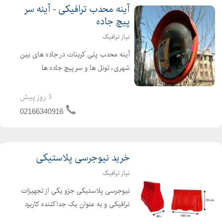
آینه محدب ترافیکی - آینه سر
پیچ جاده
نیاز ترافیک
آینه محدب پلی کربنات در جاده های بین
شهری، تونل ها و سر پیچ جاده ها
استفاده می شود. همچنین در مکان هایی
که افراد دید کافی ندارند برای بزرگنمایی
3 روز پیش
تصویر از آینه محدب پلی کربنات استفاده
02166340916
می شود. آینه مح...
خرید نیوجرسی پلاستیکی
نیاز ترافیک
نیوجرسی پلاستیکی جزو یکی از تجهیزات
ترافیکی و به عنوان یک جداکننده کاربرد
مهمی دارد.در جاده ها به دلیل این که