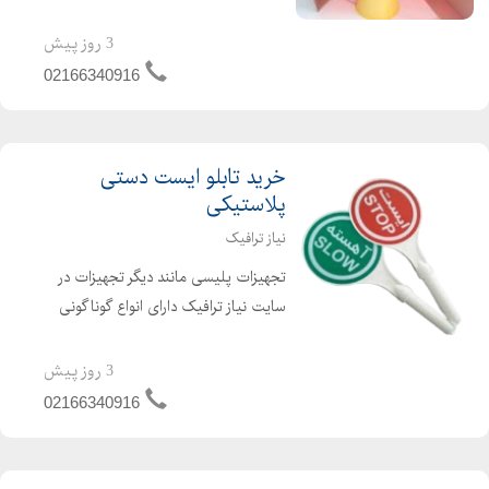
ای شکل بسیار قوی. هشدار دهنده ی (
فلاشر ) با سرعت 105 فلش در هر دقیقه.
3 روز پیش
دارای باطری 2300 میلی آمپر ( 24 ساعت
02166340916
کارکرد با ی...
خرید تابلو ایست دستی
پلاستیکی
نیاز ترافیک
تجهیزات پلیسی مانند دیگر تجهیزات در
سایت نیاز ترافیک دارای انواع گوناگونی
می باشد که هر کدام از آنها می توانند
کاربردهای گوناگونی داشته باشند. علامت
3 روز پیش
ایست در سایت نیاز ترافیک به دو نوع
02166340916
تابلو ایست دس...