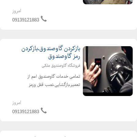
چپرد میکنیم ودور چهارم میایستیم
2_عدددوم دوبار از روی خط وسطی به
امروز
سمت راست رد میکنیم دور سوم
09139121883
میایستیم 3_عددسوم به سمت چپ
یکبا...
بازکردن گاوصندوق،بازکردن
رمز گاوصندوق
فروشگاه گاوصندوق ملکی
تمامی خدمات گاوصندوق اعم از
تعمیر،بازگشایی،نصب قفل ورمز
،رمزتک،دو وسه رقمه و.... توسط تیم
متخصص ومطمئن درفروشگاه گاوصندوق
امروز
ملکی کاملا تخصصی وتضمینی بدون
09139121883
ایجاد خسارت یاسوراخ در گاوصندوق فرو...