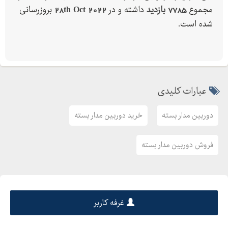
مجموع
7785 بازدید
داشته و در
28th Oct 2022
بروزرسانی
ها و کارایی را برقرار کنید ، با پردازش ابری سبز پارتاک تماس بگیرید .
شده است.
ما برای هر کدام از خواسته های فوق بهترین راهکار نظارت تصویری و
حفاظتی را به شما ارایه خواهیم کرد .
عبارات کلیدی
دوربین مدار بسته
خرید دوربین مدار بسته
فروش دوربین مدار بسته
غرفه کاربر