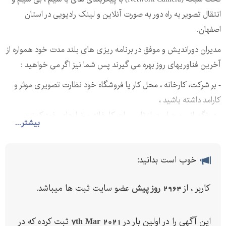
انتقال تصویر به راه دور به صورت آنلاین و لینک رادیویی در استان
اصفهان.
مدیران دوراندیش و موفق در برنامه ریزی های بلند مدت خود همواره از
آخرین فناوریهای روز بهره می گیرند پس شما نیز اگر می خواهید :
- بر شرکت، کارخانه ، محل کار یا فروشگاه خود نظارت تصویری موثر و
کارامد داشته باشید ،
- در نگهبانی و حراست از تاسیسات کارخانه و انبارهای خود کمترین
بیشتر...
هزینه و بهترین نتیجه را بگیرید،
- نظارت موثر بر تردد ها در ساختمان های مسکونی ، اداری و پارکینگ
های خودرو داشته باشید،
خوب است بدانید:
- نظارت تصویری از راه دور بر مجموعه تحت مدیریت خود یا پیگیری
کاربر ، از
2964 روز پیش
عضو سایت ثبت ها میباشد.
سرعت پیشرفت پروژه های ساختمانی دور از دسترس را با کمترین
هزینه انجام دهید و سر انجام اگر می خواهید صاحب یک سامانه
نظارت تصویری کارآمد شوید و در عین حال بهترین توازن میان هزینه
این آگهی را در اولین بار در
7th Mar 2021
ثبت کرده که در