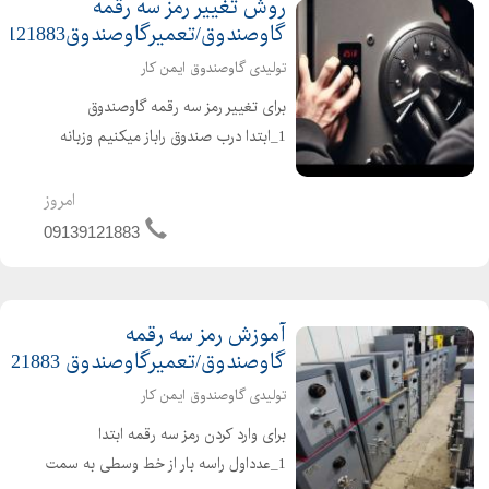
روش تغییر رمز سه رقمه
گاوصندوق/تعمیرگاوصندوق09139121883
تولیدی گاوصندوق ایمن کار
برای تغییر رمز سه رقمه گاوصندوق
1_ابتدا درب صندوق راباز میکنیم وزبانه
ها بیرون سپس رمز قبلی را روی خط
کناری پیاده میکنیم،و 2_بعد آچار تغییر
امروز
رمز را داخل موتور رمز میگذاریم ویک ربع
09139121883
برخلاف عقرب...
آموزش رمز سه رقمه
گاوصندوق/تعمیرگاوصندوق 09139121883
تولیدی گاوصندوق ایمن کار
برای وارد کردن رمز سه رقمه ابتدا
1_عدداول راسه بار از خط وسطی به سمت