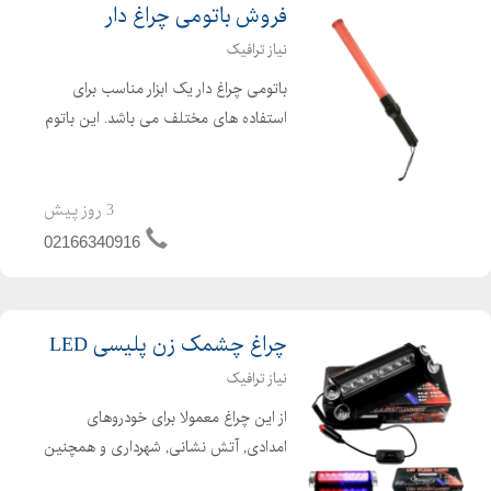
فروش باتومی چراغ دار
نیاز ترافیک
باتومی چراغ دار یک ابزار مناسب برای
استفاده های مختلف می باشد. این باتوم
از چراغ LED بهره می برد و نور قرمز دارد.
برای تامین انرژی تنها به دو عدد باتری
1.5 ولتی نیاز دارد. این وسیله کاربردی 52
3 روز پیش
سانت...
02166340916
چراغ چشمک زن پلیسی LED
نیاز ترافیک
از این چراغ معمولا برای خودروهای
امدادی, آتش نشانی, شهرداری و همچنین
به عنوان چراغ هشدار در جاده و اتوبان