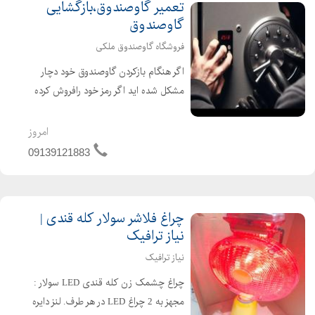
تعمیر گاوصندوق،بازگشایی
گاوصندوق
فروشگاه گاوصندوق ملکی
اگر هنگام بازکردن گاوصندوق خود دچار
مشکل شده اید اگر رمز خود رافروش کرده
اید اگر کلید خود راگم کرده اید کافیست
باتیم متخصص فروشگاه گاوصندوق نسوز
امروز
ملکی تماس بگیرید تادر کوتاهترین زمان
09139121883
بهترین خ...
چراغ فلاشر سولار کله قندی |
نیاز ترافیک
نیاز ترافیک
چراغ چشمک زن کله قندی LED سولار :
مجهز به 2 چراغ LED در هر طرف. لنز دایره