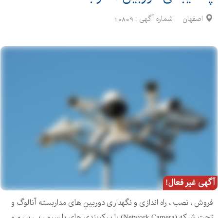
اصفهان
شماره آگهی :
10809
آگهی غیر فعال!
فروش ، نصب ، راه اندازی و نگهداری دوربین های مداربسته آنالوگ و
تحت شبکه (Network Camera) با پیکربندی های با سیم ، بی سیم و