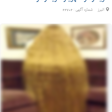
البرز
شماره آگهی :
22702