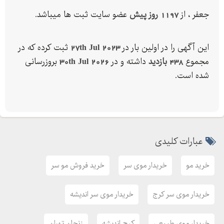
جعفر ، از
1197 روز پیش
عضو سایت ثبت ها میباشد.
این آگهی را در اولین بار در
27th Jul 2023
ثبت کرده که در
مجموع
438 بازدید
داشته و در
30th Jul 2026
بروزرسانی
شده است.
عبارات کلیدی
خرید مو
خریدار موی سر
خرید فروش مو سر
خریدار موی سر کرج
خریدار موی سر اندیشه
خریدار موی طبیعی
کرج اندیشه
زنجان تهران