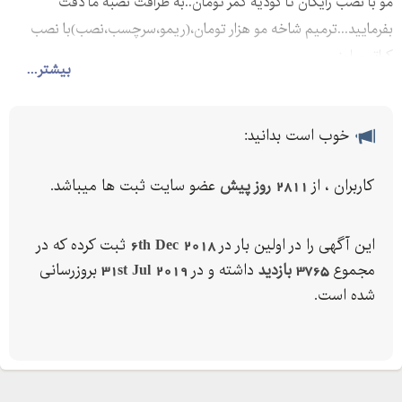
مو با نصب رایگان تا گودیه کمر تومان‌..به ظرافت نصبه ما دقت
بفرمایید...ترمیم شاخه مو هزار تومان،(ریمو،سرچسب،نصب)با نصب
کراتین لیزر
بیشتر...
خوب است بدانید:
کاربران ، از
2811 روز پیش
عضو سایت ثبت ها میباشد.
این آگهی را در اولین بار در
6th Dec 2018
ثبت کرده که در
مجموع
3765 بازدید
داشته و در
31st Jul 2019
بروزرسانی
شده است.