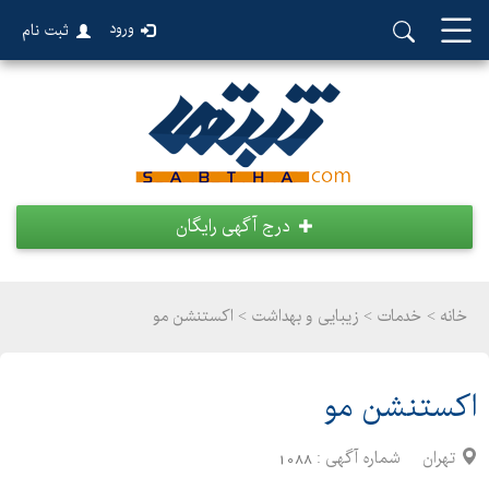
ورود
ثبت نام
درج آگهی رایگان
خانه >
خدمات
>
زیبایی و بهداشت > اکستنشن مو
اکستنشن مو
تهران
شماره آگهی :
1088