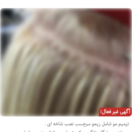
آگهی غیر فعال!
ترمیم مو شامل ریمو سرچسب نصب شاخه ای .