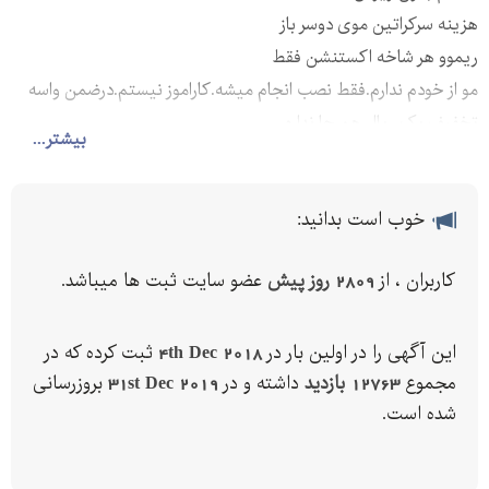
هزینه سرکراتین موی دوسر باز
ریموو هر شاخه اکستنشن فقط
مو از خودم ندارم.فقط نصب انجام میشه.کاراموز نیستم.درضمن واسه
تخفیف یک ریال هم جا نداره.
بیشتر...
خوب است بدانید:
کاربران ، از
2809 روز پیش
عضو سایت ثبت ها میباشد.
این آگهی را در اولین بار در
4th Dec 2018
ثبت کرده که در
مجموع
12763 بازدید
داشته و در
31st Dec 2019
بروزرسانی
شده است.