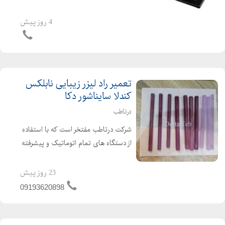
آرتروزی در سالمندی، دیابت و درد پا
جهت کسب اطلاعات بیشتر با ما تماس
4 روز پیش
بگیرید. حا...
تعمیر راد لیزر زیبایی نابلکس
کندلا سایناشور دکا
درتاطب
شرکت درتاطب مفتخر است که با استفاده
از دستگاه های تمام اتوماتیک و پیشرفته
روز دنیا؛ تعمیر رادهای لیزر پزشکی
الکساندرایت Alexanderite یا اندیگ ND-
23 روز پیش
Yag را با بهترین کیفیت انجام دهد. راد
09193620898
لیزر، در واقع...