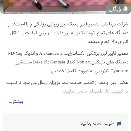
رایگان
شرکت درتا طب تعمیر فیبر اپتیک لیزر زیبایی پزشکی را با استفاده از
دستگاه های تمام اتوماتیک و به روز دنیا با بهترین کیفیت و انتقال
انرژی بالا انجام میدهد.
تعمیر فایبر لیزر پزشکی الکساندرایت Alexanderite و اندیگ ND-Yag
دستگاه های نابلکس Noblex کندلا Candela دکا Deka سایناشور
Cynosure کلاریتی به صورت کاملا تخصصی
عکس قبل و بعد از تعمیر خدمت شما عزیزان ارسال می شود تا نسبت
به کیفیت کار اطمینان حاصل نمایید.
برای اطلاعات بیشتر با شماره 09193620898 در ارتباط باشید.
بیشتر...
خوب است بدانید: