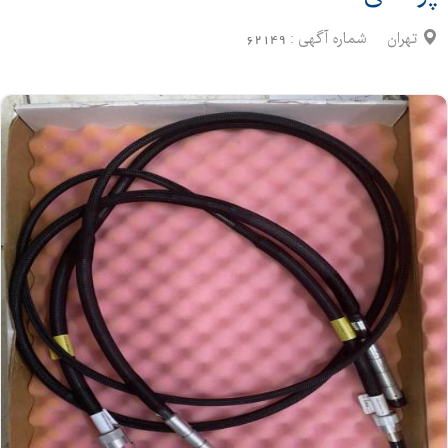
تهران
شماره آگهی :
62149