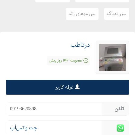
لیزر اندیاگ
لیزر موهای زائد
درتاطب
عضویت:
947 روز پیش
غرفه کاربر
تلفن
09193620898
چت واتس‌اَپ