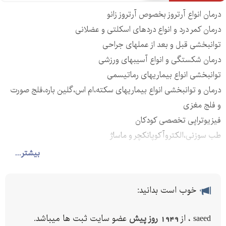
درمان انواع آرتروز بخصوص آرتروز زانو
درمان کمر درد و انواع دردهای اسکلتی و عضلانی
توانبخشی قبل و بعد از عملهای جراحی
درمان شکستگی و انواع آسیبهای ورزشی
توانبخشی انواع بیماریهای رماتیسمی
درمان و توانبخشی انواع بیماریهای سکته،ام اس،گلین باره،فلج صورت
و فلج مغزی
فیزیوتراپی تخصصی کودکان
طب سوزنی،الکتروآکوپانکچر و ماساژ
مجهز به مگنت تراپی و لیزر تراپی
بیشتر...
با جدیدترین تجهیزات و متدهای فیزیوتراپی
کادری مجرب وبا تجربه
خوب است بدانید:
ارایه خدمات در منزل در تمامی مناطق گانه تهران
مشاوره تلفنی و حضوری رایگان توسط فیزیوتراپ متخصص
saeed ، از
1949 روز پیش
عضو سایت ثبت ها میباشد.