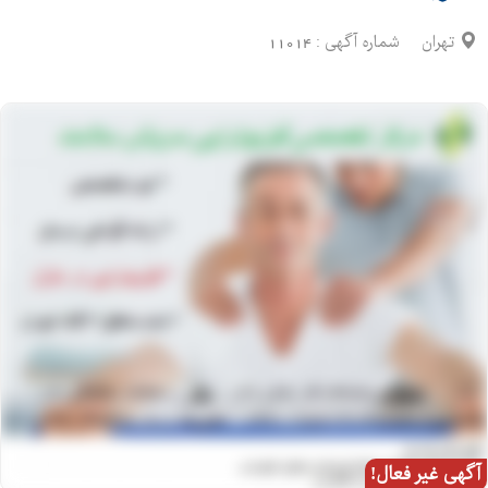
تهران
شماره آگهی :
11014
آگهی غیر فعال!