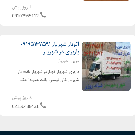
جنوب غرب شرق جردن جنت اباد
1 روز پیش
لاهیجان بوشهر قزوین وخلاصه تمای
09103955112
شهرستانها تحت پوشش ما هستند
کفسابی ...
اتوبار شهریار ۰۹۱۹۵۱۶۷۵۹۱
باربری در شهریار
باربری شهریار
باربری شهریار اتوبار در شهریار وانت بار
شهریار خاور نیسان وانت هیوندا جک
ایسوزو ۰۲۱۵۶۴۳۸۴۳۱ ۰۲۱۶۶۱۳۷۵۱۴
دیگر نگران اسباب کشی منزلشان نباشید
23 روز پیش
از صفر تا صد بسته بندی،جابجائی و حمل
02156438431
با...