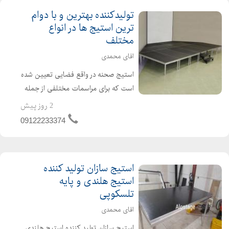
تولیدکننده بهترین و با دوام
ترین استیج ها در انواع
مختلف
اقای محمدی
استیج صحنه در واقع فضایی تعیین شده
است که برای مراسمات مختلفی از جمله
افتتاحیه , نمایشگاه های مختلف ,
2 روز پیش
مراسمات مذهبی و استفاده می شود و
09122233374
افراد زیادی برای بهتر دیده شدن و در
معرض دید عموم قرار گرفتن...
استیج سازان تولید کننده
استیج هلندی و پایه
تلسکوپی
اقای محمدی
استیج سازان تولید کننده استیج هلندی