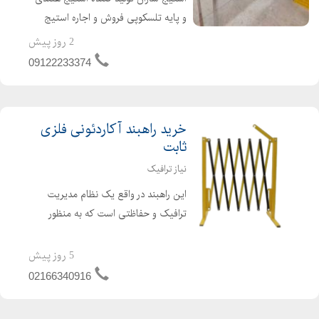
و پایه تلسکوپی فروش و اجاره استیج
برای مراسم های افتتاحیه ، نمایشگاه
2 روز پیش
های مختلف ، مراسمات مذهبی ،
09122233374
همایش ها و بسیار شیک ، سبک و با
تحمل وزن 300kg _ ضد آب...
خرید راهبند آکاردئونی فلزی
ثابت
نیاز ترافیک
این راهبند در واقع یک نظام مدیریت
ترافیک و حفاظتی است که به منظور
کنترل و نظارت بر ورود و خروج خودروها
به مکان های مختلف مورد استفاده قرار
5 روز پیش
می گیرد. این سیستم عمدتا در مکان
02166340916
هایی مانند پارکینگ ها، من...