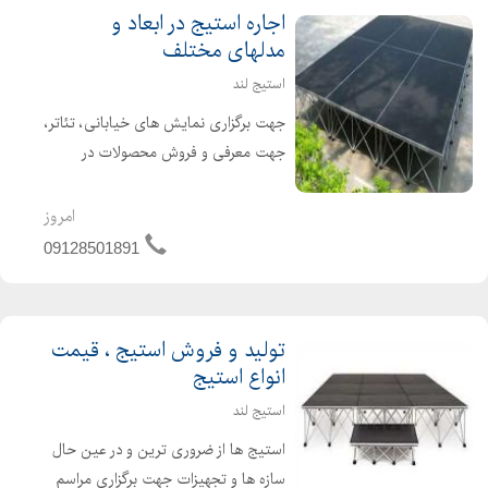
اجاره استیج در ابعاد و
مدلهای مختلف
استیج لند
جهت برگزاری نمایش های خیابانی، تئاتر،
جهت معرفی و فروش محصولات در
نمایشگاه ها، همایش های علمی، انواع
مراسم های عروسی، کنسرتها، مسابقات
امروز
ورزشی، در کنسرت ها و کنفرانسها وجود
09128501891
استیج ضروری می باشد.
تولید و فروش استیج ، قیمت
انواع استیج
استیج لند
استیج ها از ضروری ترین و در عین حال
سازه ها و تجهیزات جهت برگزاری مراسم