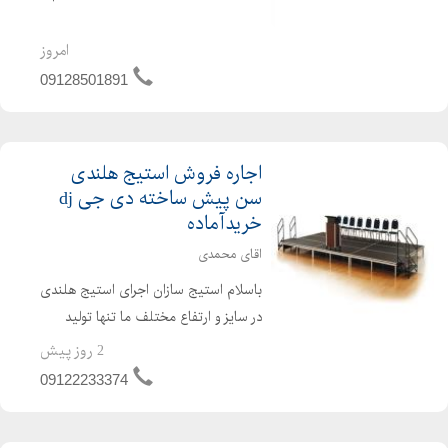
ها می باشند.شما میتوانید انواع مختلفی
از استیج ها را از مجموعه ی ما خریداری
امروز
و یا اجاره نمایید.
09128501891
اجاره فروش استیج هلندی
سن پیش ساخته دی جی dj
خریدآماده
اقای محمدی
باسلام استیج سازان اجرای استیج هلندی
در سایز و ارتفاع مختلف ما تنها تولید
کننده استیج هلندی در ایران هستیم .
2 روز پیش
09122233374