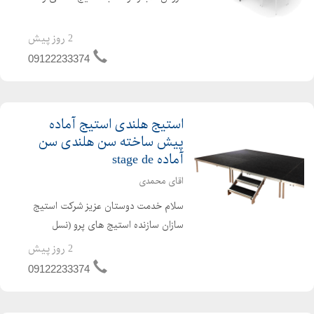
پایه تلسکوپی اجاره انواع استیج از پیش
ساخته شده متناسب نیاز شما فروش و
2 روز پیش
اجاره انواع استیج های نو دست دوم انواع
09122233374
استیج ها...
استیج هلندی استیج آماده
پیش ساخته سن هلندی سن
آماده stage de
اقای محمدی
سلام خدمت دوستان عزیز شرکت استیج
سازان سازنده استیج های پرو (نسل
جدید) از استیج هلندی یا استیج آماده
2 روز پیش
می باشد تفاوت استیج پرو با استیج های
09122233374
بازار ● بدنه استیج که از جنس آلمینیوم
هستیش گوشت دیوار ...