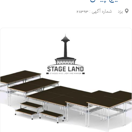
یزد
شماره آگهی :
28393