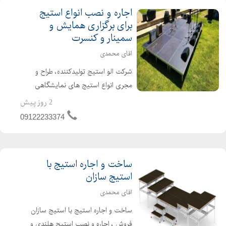
اجاره و نصب انواع استیج
برای برگزاری همایش و
سمینار و کنسرت
اقای محمدی
شرکت الو استیج تولیدکننده، طراح و
مجری انواع استیج های نمایشگاهی
اجاره و نصب انواع استیج در ابعاد و ارتفاع
2 روز پیش
های مختلف اجاره و نصب انواع سن
09122233374
داخل سالن و فضای باز برای برگزاری
نمایشگاه ، همایش و ...
ساخت و اجاره استیج با
استیج سازان
اقای محمدی
ساخت و اجاره استیج با استیج سازان
فروش ، اجاره و نصب استیج هلندی و