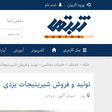
ورود کاربران
|
ثبت نام
تماس با ما
پنل کاربری
کامپیوتر
آموزش
آپار
خانه >
خدمات
>
خدمات مجالس > تولید و فروش شیرینیجات 
تولید و فروش شیرینیجات یزدی
یزد
شماره آگهی :
10908