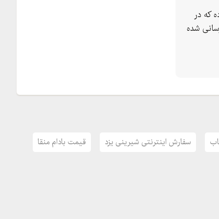
 که در
سانی شده
وی و پشم سازند. پشمک ایرانی با پشمک هایی که
ته و نوع طبخ آن هم متفاوت است که امروزه به پشمک
هر یزد باشد. اما پشمک پُفی با عبور جریان هوای گرم و
اب
سفارش اینترنتی شیرینی یزد
قیمت بادام منقا