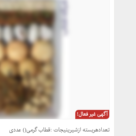
آگهی غیر فعال!
تعدادهربسته ازشیرینیجات :قطاب گرمی() عددی