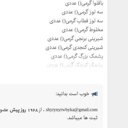
حاجی بادام ریز و درشت در کیسه های پلاستیکی و ک
اسم سوغات یزد
خوب است بدانید:
آبنبات
shyrynyrwbyka@gmail.com ، از
1968 روز پیش
عضو 
آموزش برش لوزی شیرینی
ثبت ها میباشد.
بادام منقا ایرانی