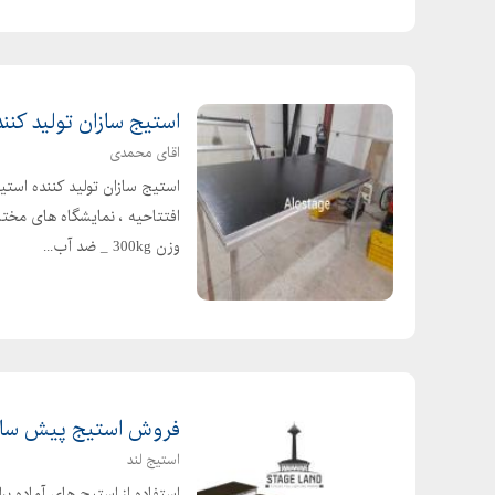
طرز تهیه نان کنجدی تخته ای
طرز تهیه نان کنجدی فسایی
طرز تهیه نان کنجدی
طرز تهيه كيك يزدي اصل يزد
استیج سازان تولید کنن
عکس سوغات یزد
اقای محمدی
فرق بادام منقا با بادام معمولی
استیج سازان تولید کننده استی
افتتاحیه ، نمایشگاه های مخت
فروش بادام منقا
وزن 300kg _ ضد آب...
فوت و فن قطاب
فیلم طرز تهیه پشمک خانگی
فیلم طرز تهیه نان برنجی
قیمت بادام منقا
قیمت قطاب شیرینی سنتی یزد
کالری لوز بادام
فروش استیج پیش ساخت
کالری لوز یزدی
استیج لند
کلوچه کنجدی
استفاده از استیج های آماده ب