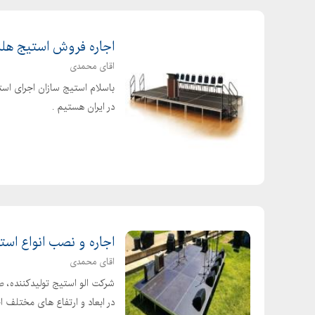
پفنبات
ترد شدن قطاب
اجاره فروش استیج هلندی 
جاهای دیدنی و سوغات یزد
اقای محمدی
جزء اصلی: شکر، رنگ‌های خوراکی
باسلام استیج سازان اجرای است
خرید سوغات یزد
در ایران هستیم .
خرید شیرینی یزدی
سفارش اینترنتی شیرینی یزد
سوغات یزد
سوغات یزد در تهران
سوغات یزد در جدول
شهد باقلوا استانبولی
اجاره و نصب انواع است
شیرینی خشک کنجدی
اقای محمدی
شیرینی کنجدی بدون فر
شرکت الو استیج تولیدکننده، ط
شیرینی لوز
در ابعاد و ارتفاع های مختلف ا