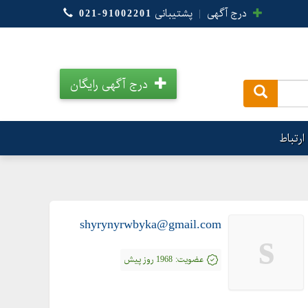
درج آگهی
|
پشتیبانی
021-91002201
درج آگهی رایگان
.
ارتباط
shyrynyrwbyka@gmail.com
s
عضویت:
1968 روز پیش