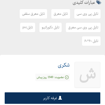
عبارات کلیدی
تایل پی وی سی
تایل معرق
تایل معرق سقفی
تایل پی وی سی معرق
تایل دکوراتیو
تایلpvc
تایل ۶۰*۶۰
شکری
ش
عضویت:
1949 روز پیش
غرفه کاربر