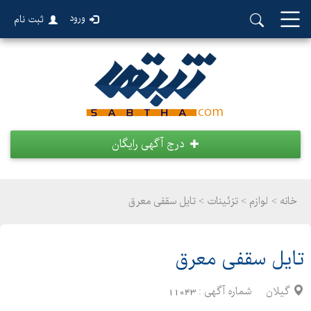
ورود
ثبت نام
درج آگهی رایگان
خانه >
لوازم
>
تزئینات > تایل سقفی معرق
تایل سقفی معرق
گیلان
شماره آگهی :
11043