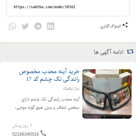
انواع کفپوش
انواع دیوار پوش
برچسب کابینت تهران
اشتراک گذاری
برچسب ارزان
قیمت برچسب
ادامه آگهی ها
برچسب فردوسی
برچسب سهروردی
برچسب دیواری رولی
خرید آینه محدب مخصوص
رانندگی تک چشم کد 17
برچسب در
برچسب الکور
نیاز ترافیک
فروشگاه برچسب دیواری در تهران
آینه محدب رانندگی تک چشم دارای
برچسب تزئینی
سطحی شفاف و بدون هیچ گونه موجی،
تصویری واضح را در جهت حفظ ایمنی
برچسب رولی
راکبان وسایل نقلیه نشان می دهد. جنس
شیشه مات کن از کجا بخرم
3 روز پیش
این آینه محدب ترافیکی، از شیشه است
مرکز فروش شیشه مات کن در تهران
02166340916