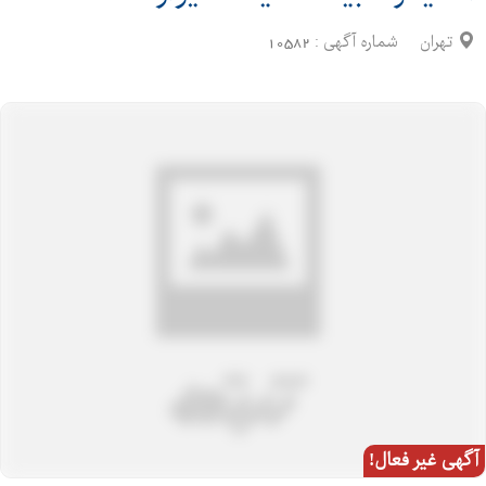
تهران
شماره آگهی :
10582
آگهی غیر فعال!