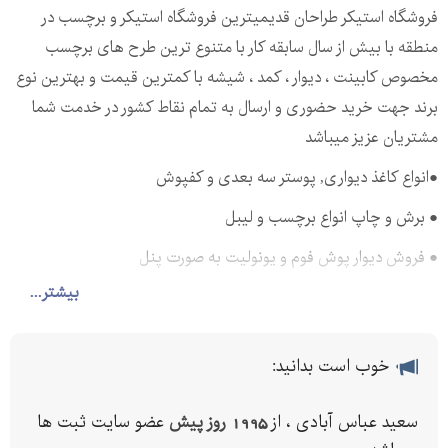
فروشگاه استیکر طراحان قدیمیترین فروشگاه استیکر و برچسب در
منطقه با بیش از سال سابقه کار با متنوع ترین طرح های برچسب
مخصوص کابینت ، دیوار ، کمد ، شیشه با کمترین قیمت و بهترین نوع
برند جهت خرید حضوری و ارسال به تمام نقاط کشور در خدمت شما
مشتریان عزیز میباشد
●انواع کاغذ دیواری, پوستر سه بعدی و کفپوش
● برش و چاپ انواع برچسب و لیبل
● فروش دیوار پوش فوم و یونولیت به صورت پنل
بیشتر...
نام و نام خانوادگی : سعید عباس آبادی
تلفن ثابت :
تلفن همراه :
خوب است بدانید:
تلفن همراه :
سعید عباس آبادی ، از
1995 روز پیش
عضو سایت ثبت ها
شبرنگ