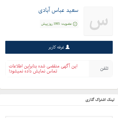
برچسب طرح آجر
سعید عباس آبادی
س
برچسب کابینت تهران
شیشه مات کن سنتی
عضویت:
1995 روز پیش
برش استیکر
برش شبرنگ
برچسب دیوار
غرفه کاربر
برچسب آینه ای
برچسب آسانسور
این آگهی منقضی شده بنابراین اطلاعات
تلفن
شبرنگ پارکینگ
تماس نمایش داده نمیشود!
برچسب دکوری
برچسب کابینت ارزان
کاغذ دیواری
لینک اشتراک گذاری
پوستر سه بعدی
لمینت
پارکت