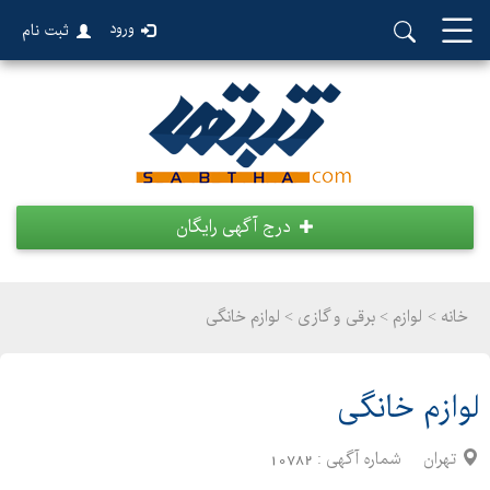
ورود
ثبت نام
درج آگهی رایگان
خانه >
لوازم
>
برقی و گازی > لوازم خانگی
لوازم خانگی
تهران
شماره آگهی :
10782