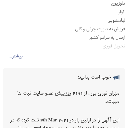
تلوزیون
کولر
لباسشویی
فروش به صورت جزئی و کلی
ارسال به سراسر کشور
تحویل فوری
به قیمت عمده
بیشتر...
عرضه تمام لوازم خانگی ب قیمت عمده
t.me/lavazemkhoneginooripoooor
خوب است بدانید:
پایگاه فروش اینترنتی لوازم خانگی بازار بزرگ ایران تهران
پیش فروش لوازم خانگی اسنوا
مهران نوری پور ، از
2191 روز پیش
عضو سایت ثبت ها
تلویزیون الکترواستیل
میباشد.
خرید انواع لوازم خانگی برقی و لوازم آشپزخانه برقی خارجی و ایرانی با
بهترین قیمت با گارانتی اصلی در فروشگاه اینترنتی آنلاین کالا.
این آگهی را در اولین بار در
4th Mar 2021
ثبت کرده که در
خرید آنلاین انواع لوازم خانگی از برندهای اسنوا ، سامسونگ ، بوش از