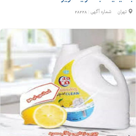
تهران
شماره آگهی :
28228