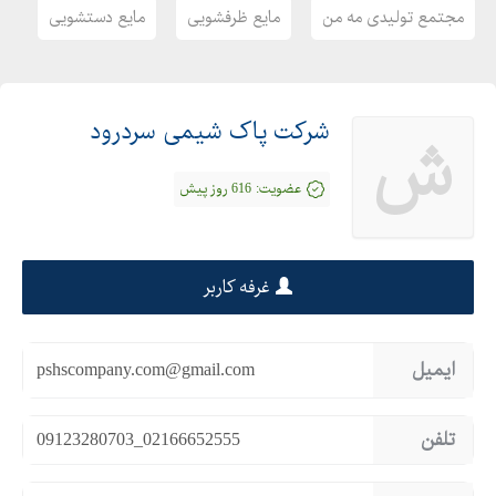
مجتمع تولیدی مه من
مایع ظرفشویی
مایع دستشویی
شرکت پاک شیمی سردرود
ش
عضویت:
616 روز پیش
غرفه کاربر
ایمیل
pshscompany.com@gmail.com
تلفن
09123280703_02166652555