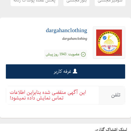
شومیز مجلسی
بلوز مجلسی
پخش عمده پوشاک زنانه
dargahanclothing
dargahanclothing
عضویت:
1943 روز پیش
غرفه کاربر
این آگهی منقضی شده بنابراین اطلاعات
تلفن
تماس نمایش داده نمیشود!
لینک اشتراک گذاری