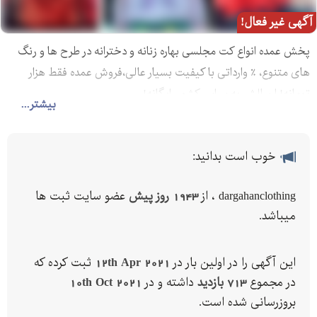
آگهی غیر فعال!
پخش عمده انواع کت مجلسی بهاره زنانه و دخترانه در طرح ها و رنگ
های متنوع، ٪ وارداتی با کیفیت بسیار عالی،فروش عمده فقط هزار
تومانه! ارسالش به سراسر کشور رایگانه!
بیشتر...
خوب است بدانید:
dargahanclothing ، از
1943 روز پیش
عضو سایت ثبت ها
میباشد.
این آگهی را در اولین بار در
12th Apr 2021
ثبت کرده که
در مجموع
713 بازدید
داشته و در
10th Oct 2021
بروزرسانی شده است.