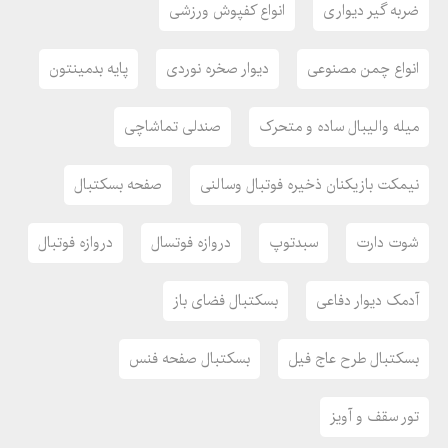
ضربه گیر دیواری
انواع کفپوش ورزشی
قیمت تور سقف سالن ورزشی
قیمت ضربه گیر سالن ورزشی
انواع چمن مصنوعی
دیوار صخره نوردی
پایه بدمینتون
قیمت پایه والیبال
قیمت بسکتبال فضای باز
میله والیبال ساده و متحرک
صندلی تماشاچی
قیمت نیمکت بازیکنان ذخیره
قیمت کفپوش گرانولی
نیمکت بازیکنان ذخیره فوتبال وسالنی
صفحه بسکتبال
قیمت صندلی تماشگران
قیمت کفپوش سالن بدنسازی
شوت دارت
سبدتوپ
دروازه فوتسال
دروازه فوتبال
قیمت کفپوش تایلی
قیمت دیوار سنگ نوردی
آدمک دیوار دفاعی
بسکتبال فضای باز
قیمت مینی بسکتبال
قیمت دروازه فوتسال
بسکتبال طرح عاج فیل
بسکتبال صفحه فنس
قیمت نیمکت تماشاچی تاشو
تور سقف و آویز
قیمت بسکتبال متحرک