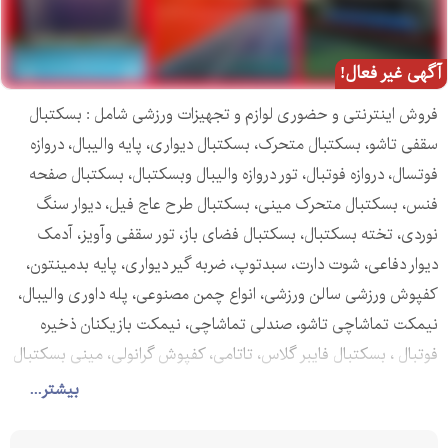
آگهی غیر فعال!
فروش اینترنتی و حضوری لوازم و تجهیزات ورزشی شامل : بسکتبال
سقفی تاشو، بسکتبال متحرک، بسکتبال دیواری، پایه والیبال، دروازه
فوتسال، دروازه فوتبال، تور دروازه والیبال وبسکتبال، بسکتبال صفحه
فنس، بسکتبال متحرک مینی، بسکتبال طرح عاج فیل، دیوار سنگ
نوردی، تخته بسکتبال، بسکتبال فضای باز، تور سقفی وآویز، آدمک
دیوار دفاعی، شوت دارت، سبدتوپ، ضربه گیر دیواری، پایه بدمینتون،
کفپوش ورزشی سالن ورزشی، انواع چمن مصنوعی، پله داوری والیبال،
نیمکت تماشاچی تاشو، صندلی تماشاچی، نیمکت بازیکنان ذخیره
فوتبال ، بسکتبال فایبر گلاس، تاتامی، کفپوش گرانولی، مینی بسکتبال
سیار، بسکتبال استاندارد، پایه والیبال متحرک، دروازه هندبالی و ...
بیشتر...
تمامی کالاها به همراه قیمت و مشخصات و توضیحات کامل در سایت
شرکت به نشانی