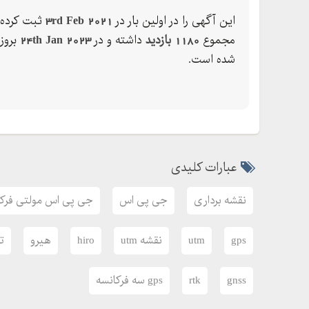
. تمامی ملزمات فنی نقشه برداری
این آگهی را در اولین بار در
3rd Feb 2021
ثبت کرده 
مجموع
1180 بازدید
داشته و در
24th Jan 2023
بروز
* اعطای نمایندگی فعال در سراسر کشور *
شده است.
تجهیزات کاوشگران نوآور (تکنو) = فروش و خدمات پ
آدرس: ضلع جنوب شرقی چهار راه پارک وی، ساختمان
عبارات کلیدی
نقشه برداری
جی پی اس
جی پی اس مولتی فرکا
gps
utm
نقشه utm
hiro
هیرو
ت
gnss
rtk
gps سه فرکانسه