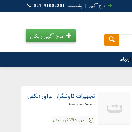
درج آگهی
|
پشتیبانی
021-91002201
درج آگهی رایگان
.
ارتباط
تجهیزات کاوشگران نوآور (تکنو)
ت
Geomatics Survay
عضویت:
2389 روز پیش