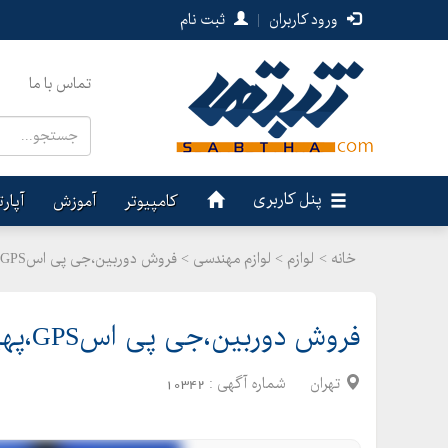
ورود کاربران
|
ثبت نام
تماس با ما
پنل کاربری
کامپیوتر
آموزش
آپار
خانه >
لوازم
>
لوازم مهندسی > فروش دوربین،جی پی اسGPS،پهپاد نقشه برداری
فروش دوربین،جی پی اسGPS،پهپاد نقشه برداری
تهران
شماره آگهی :
10342