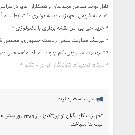
قابل توجه تمامی مهندسان و همکاران عزیز در سراسر 
اقدام به فروش تجهیزات نقشه برداری با شرایط ایده آ
* خرید جی پی اس نقشه برداری با تکنولوژی *
* لیزینگ معاونت علمی ریاست جمهوری، مختص شر
* تسهیلات میلیونی، کم بهره با اقساط ماهه حتی بد
* شرکت تجهیزات کاوشگران نوآور = تکنو *
* بیش از سال است که در کنار شما مهندسان عزیز ه
* تمامی ملزمات نقشه برداری و دستگاه های GPS شما را تامین خواهیم کرد! *
خوب است بدانید:
* قیمت های ما را با رقبایمان مقایسه کنید! *
فروش ویژه:
تجهیزات کاوشگران نوآور (تکنو) ، از
2389 روز پیش
عض
. دستگاه های جی پی اس نقشه برداری
ثبت ها میباشد.
. پهپادهای نقشه برداری