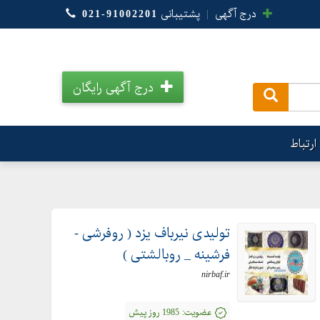
درج آگهی
|
پشتیبانی
021-91002201
درج آگهی رایگان
.
ارتباط
تولیدی نیرباف یزد ( روفرشی -
فرشینه _ روبالشتی )
nirbaf.ir
عضویت:
1985 روز پیش