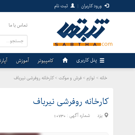
ورود کاربران
|
ثبت نام
تماس با ما
پنل کاربری
کامپیوتر
آموزش
آپار
خانه >
لوازم
>
فرش و موکت > کارخانه روفرشی نیرباف
کارخانه روفرشی نیرباف
یزد
شماره آگهی :
10730