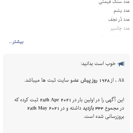
عدد سنگ قیمتی
عدد یشم
عدد دُر نجف
عدد چاسپر
عدد عقیق مختلف
بیشتر...
خوب است بدانید:
Ali ، از
1928 روز پیش
عضو سایت ثبت ها میباشد.
این آگهی را در اولین بار در
28th Apr 2021
ثبت کرده که
در مجموع
344 بازدید
داشته و در
28th May 2021
بروزرسانی شده است.