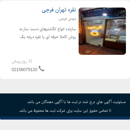
نقره تهران فرجی
مهدی فرجی
سازنده انواع انگشترهای دست ساز به
روش کاملا حرفه ای با نقره درجه یک.
سفارش انواع قلمزنی به هر مدل و نقشی
که شما سفارش دهید. ارسال به تمام
نقاط کشور با پست پیشتاز میباشد. زمان
12 روز پیش
رسیدن محصول ...
02156079120
مسئولیت آگهی های درج شده در ثبت ها با آگهی دهندگان می باشد.
© تمامی حقوق این سایت برای شرکت ثبت ها محفوظ می باشد.