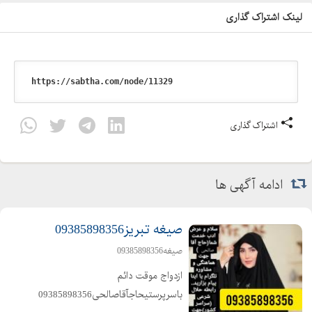
لینک اشتراک گذاری
اشتراک گذاری
ادامه آگهی ها
صیغه تبریز09385898356‬‏
صیغه09385898356‬‏
ازدواج موقت دائم
باسرپرستیحاجآقاصالحی09385898356