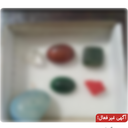
آگهی غیر فعال!