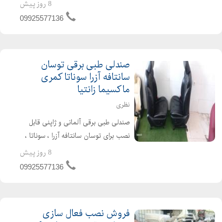
نصب روی انواع خودروهای شاسی suv و
8 روز پیش
سواری خداحافظی با کمردرد در سفرهای
09925577136
طولانی ارتقاء سطح راحتی خودرو تا
استاندارد جهانی صندلی...
صندلی طبی برقی توسان
سانتافه آزرا سوناتا کمری
ماکسیما زانتیا
نظری
صندلی طبی برقی آلمانی و ژاپنی قابل
نصب برای توسان سانتافه آزرا ، سوناتا ،
کمری ، ماکسیما ، زانتیا ، سمند ، پرشیا ،
8 روز پیش
ال۹۰ ، تندر ، ساندرو ، استپ وی ، گالانت
09925577136
، لنسر ، گلف ، سراتو ، اپیروس ، جک ...
فروش نصب فعال سازی