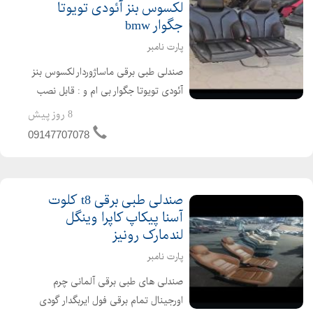
لکسوس بنز آئودی تويوتا
جگوار bmw
پارت نامبر
صندلی طبی برقی ماساژوردار لکسوس بنز
آئودی تويوتا جگوار بی ام و : قابل نصب
بر روی تندر ، ال۹۰ ، ساندرو ، ام وی ام ،
8 روز پیش
اچ سی کراس ، تیگو ، چری ، آریزو ،
09147707078
فونیکس ، هاوال ، برلیانس ، بسترن ، ...
صندلی طبی برقی t8 کلوت
آسنا پیکاپ کاپرا وینگل
لندمارک رونیز
پارت نامبر
صندلی های طبی برقی آلمانی چرم
اورجینال تمام برقی فول ایربگدار گودی