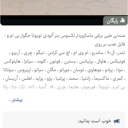
رایگان
صندلی طبی برقی ماساژوردار لکسوس بنز آئودی تويوتا جگوار بی ام و :
قابل نصب بر روی
تندر ، ال۹۰ ، ساندرو ، ام وی ام ، اچ سی کراس ، تیگو ، چری ، آریزو ،
فونیکس ، هاوال ، برلیانس ، بسترن ، فوتون ، کلوت ، سرانزا ، هایلوکس
، مزدا ، پرادو ، موهاوی ، توسان ، مورانو ، مگان ، سراتو ، اپیروس ، سوناتا
، کمری ، ماکسیما ، زانتیا ، سمند ، پرشیا ، پژو ، پراید ، اطلس ، آریسان ،
بی ام و ، تویوتا ، فورچونر ، هایما ، چری ، t8 , آسنا، ، sx5 , تارا ، دنا ، رانا
، شاهین ، ریو ، t5 , دیگنیتی ، فیدیلتی و ...
بیشتر...
خوب است بدانید: