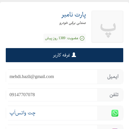
پارت نامبر
پ
صندلی برقی خودرو
عضویت:
1389 روز پیش
غرفه کاربر
ایمیل
mehdi.bazli@gmail.com
تلفن
09147707078
چت واتس‌اَپ