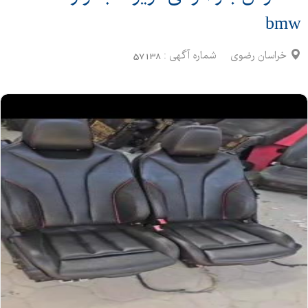
bmw
خراسان رضوی
شماره آگهی :
57138