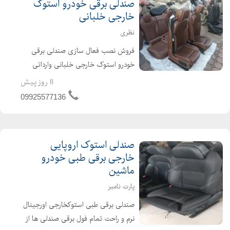
صندلی برقی خودرو استوک
خارجی خلبانی
نظری
فروش نصب فعال سازی صندلی برقی
خودرو استوک خارجی خلبانی وارداتی
آلمانی و انگلیسی و ژاپنی قابل نصب
8 روز پیش
روی سوناتا ، کمری ، ماکسیما ، زانتیا ،
09925577136
سمند ، پرشیا ، پژو ، پراید ، پیکاپ ،
اطلس ، ...
صندلی استوک اروپایی
خارجی برقی طبی خودرو
ماشین
پارت نامبر
صندلی برقی طبی استوکخارجی اورجینال
نرم و راحت تمام فول برقی صندلی ها از