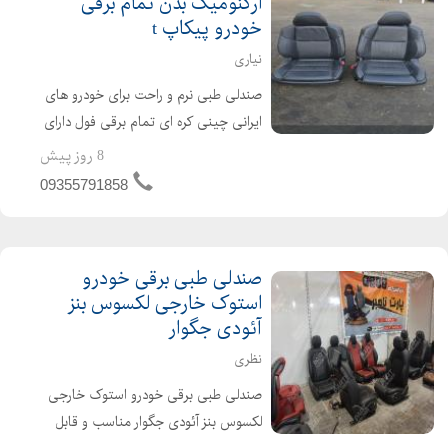
ارگنومیک بدن تمام برقی
خودرو پیکاپ t
نیاری
صندلی طبی نرم و راحت برای خودرو های
ایرانی چینی کره ای تمام برقی فول دارای
ماساژور سردکن گرمکن تنظیمات مختلف
8 روز پیش
از جمله ریل شیب ارتفاع زیر زانویی تکیه
09355791858
گاه پشت سری پشت گردنی گودی کمر و
..... منا...
صندلی طبی برقی خودرو
استوک خارجی لکسوس بنز
آئودی جگوار
نظری
صندلی طبی برقی خودرو استوک خارجی
لکسوس بنز آئودی جگوار مناسب و قابل