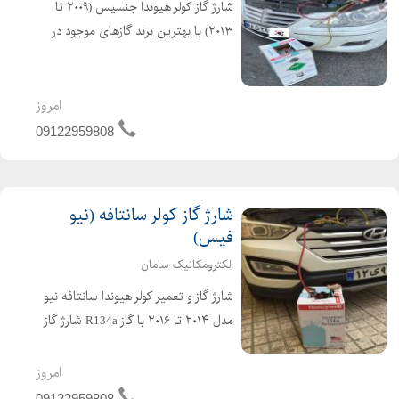
شارژ گاز کولر هیوندا جنسیس (۲۰۰۹ تا
۲۰۱۳) با بهترین برند گازهای موجود در
کشور R134a (هانیول آمریکا،هارپ و
فروژن انگلیس) تعمیر و نشتیابی سیستم
کولر جنسیس شارژ گاز کولر جنسیس کوپه
امروز
09122959808
شارژ گاز کولر سانتافه (نیو
فیس)
الکترومکانیک سامان
شارژ گاز و تعمیر کولر هیوندا سانتافه نیو
مدل ۲۰۱۴ تا ۲۰۱۶ با گاز R134a شارژ گاز
کولر سانتافه ۲۰۱۷ با گاز R1234yf بهترین
برندهای گاز موجود در کشور هانیول
امروز
آمریکا، فروژن و هارپ انگلیس
09122959808