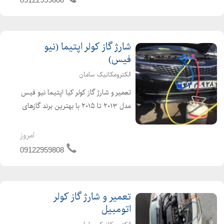
09122959...
شارژ گاز کولر اپتیما (نیو
فیس)
الکترومکانیک سامان
تعمیر و شارژ گاز کولر کیا اپتیما نیو فیس
مدل ۲۰۱۳ تا ۲۰۱۵ با بهترین برند گازهای
موجود در کشور (هانیول آمریکا، فروژن و
هارپ انگلیس) R134a شارژ گاز کولر
امروز
اپتیما (جی تی لاین) ۲۰۱۶ تا ۲۰۱۸ با گاز
09122959808
R...
تعمیر و شارژ گاز کولر
اتومبیل