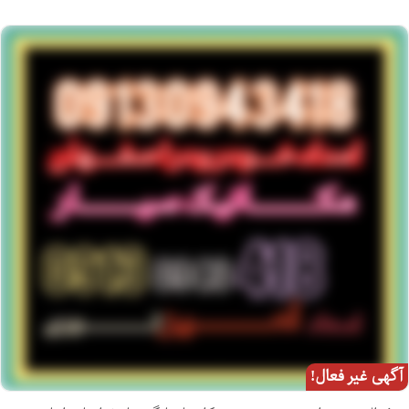
آگهی غیر فعال!