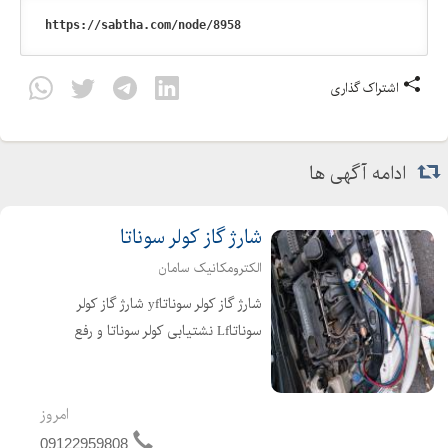
اشتراک گذاری
ادامه آگهی ها
شارژ گاز کولر سوناتا
الکترومکانیک سامان
شارژ گاز کولر سوناتاyf شارژ گاز کولر
سوناتاLf نشتیابی کولر سوناتا و رفع
ایرادات مربوط به کولر سوناتا با استفاده از
بهترین برندهای گاز موجود در کشور
هانیول آمریکا، هارپ و فروژن انگلیس،
امروز
کلیا ژا...
09122959808