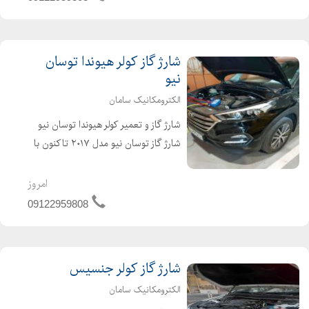
شارژ گاز کولر هیوندا توسان
نیو
الکترومکانیک سامان
شارژ گاز و تعمیر کولر هیوندا توسان نیو
شارژ گاز توسان نیو مدل ۲۰۱۷ تاکنون با
گاز R1234yf (هانیول آمریکا) شارژ گاز و
نشتیابی کولر توسان نیو (هارپ و فروژن
امروز
انگلیس،کلیا ژاپن و هانیول آمریکا)
09122959808
شارژ گاز کولر جنسیس
الکترومکانیک سامان