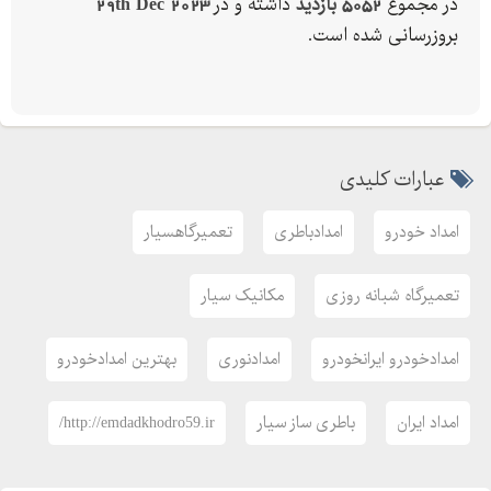
در مجموع
5052 بازدید
داشته و در
29th Dec 2023
بروزرسانی شده است.
عبارات کلیدی
امداد خودرو
امدادباطری
تعمیرگاهسیار
تعمیرگاه شبانه روزی
مکانیک سیار
امدادخودرو ایرانخودرو
امدادنوری
بهترین امدادخودرو
امداد ایران
باطری ساز سیار
http://emdadkhodro59.ir/