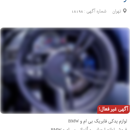
تهران
شماره آگهی :
18198
آگهی غیر فعال!
لوازم یدکی فابریک بی ام و BMW
فروش لوازم اروپایی و آلمانی بی ام و BMW