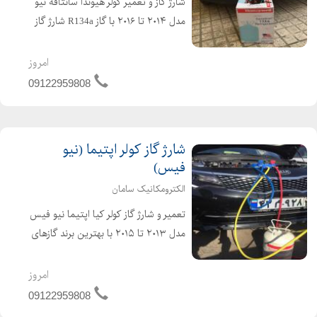
شارژ گاز و تعمیر کولر هیوندا سانتافه نیو
مدل ۲۰۱۴ تا ۲۰۱۶ با گاز R134a شارژ گاز
کولر سانتافه ۲۰۱۷ با گاز R1234yf بهترین
برندهای گاز موجود در کشور هانیول
امروز
آمریکا، فروژن و هارپ انگلیس
09122959808
09122959...
شارژ گاز کولر اپتیما (نیو
فیس)
الکترومکانیک سامان
تعمیر و شارژ گاز کولر کیا اپتیما نیو فیس
مدل ۲۰۱۳ تا ۲۰۱۵ با بهترین برند گازهای
موجود در کشور (هانیول آمریکا، فروژن و
هارپ انگلیس) R134a شارژ گاز کولر
امروز
اپتیما (جی تی لاین) ۲۰۱۶ تا ۲۰۱۸ با گاز
09122959808
R...