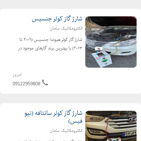
شارژ گاز کولر جنسیس
الکترومکانیک سامان
شارژ گاز کولر هیوندا جنسیس (۲۰۰۹ تا
۲۰۱۳) با بهترین برند گازهای موجود در
کشور R134a (هانیول آمریکا،هارپ و
فروژن انگلیس) تعمیر و نشتیابی سیستم
کولر جنسیس شارژ گاز کولر جنسیس کوپه
امروز
09122959808
شارژ گاز کولر سانتافه (نیو
فیس)
الکترومکانیک سامان