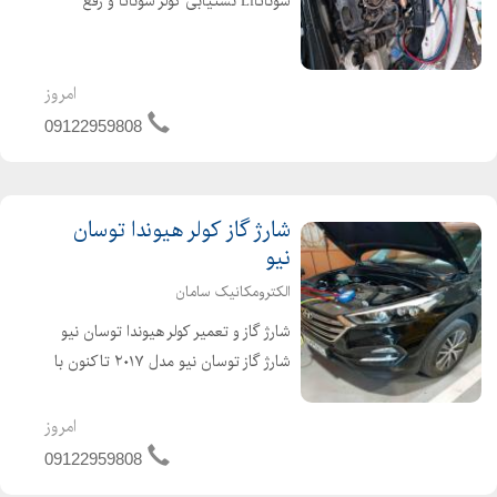
سوناتاLf نشتیابی کولر سوناتا و رفع
ایرادات مربوط به کولر سوناتا با استفاده از
بهترین برندهای گاز موجود در کشور
هانیول آمریکا، هارپ و فروژن انگلیس،
امروز
کلیا ژا...
09122959808
شارژ گاز کولر هیوندا توسان
نیو
الکترومکانیک سامان
شارژ گاز و تعمیر کولر هیوندا توسان نیو
شارژ گاز توسان نیو مدل ۲۰۱۷ تاکنون با
گاز R1234yf (هانیول آمریکا) شارژ گاز و
نشتیابی کولر توسان نیو (هارپ و فروژن
امروز
انگلیس،کلیا ژاپن و هانیول آمریکا)
09122959808