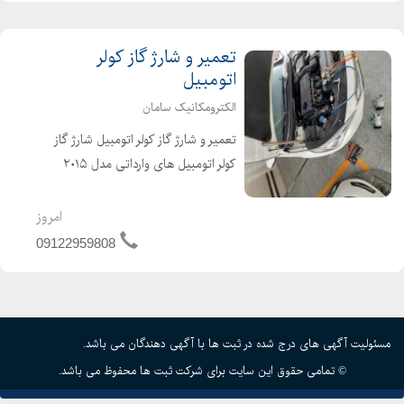
تعمیر و شارژ گاز کولر
اتومبیل
الکترومکانیک سامان
تعمیر و شارژ گاز کولر اتومبیل شارژ گاز
کولر اتومبیل های وارداتی مدل ۲۰۱۵
میلادی تاکنون با بهترین برند گاز موجود
در کشور(هانیول آمریکا) گاز R1234 YF
امروز
شارژ گاز کولر اتومبیل های ایرانی R134a
09122959808
...
مسئولیت آگهی های درج شده در ثبت ها با آگهی دهندگان می باشد.
© تمامی حقوق این سایت برای شرکت ثبت ها محفوظ می باشد.