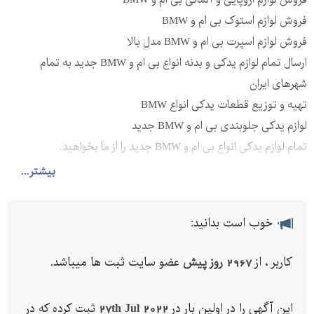
فروش لوازم استوک بی ام و BMW
فروش لوازم اسپرت بی ام و BMW مدل بالا
ارسال تمام لوازم یدکی و بدنه انواع بی ام و BMW جدید به تمام
شهرهای ایران
تهیه و توزیع قطعات یدکی انواع BMW
لوازم یدکی جلوبندی بی ام و BMW جدید
تمام لوازم یدکی انواع بی ام و BMW جدید را از ما بخواهید.
بیشتر...
جهت اطلاعات بیشتر به سایت مراجعه فرمائید.
**************************************** ***********
خوب است بدانید:
آدرس: بازار خ چراغ برق خ ملت کوچه تابان پاساژ شرکاء پلاک
تلفن:
کاربر ، از
2967 روز پیش
عضو سایت ثبت ها میباشد.
همراه: -
این آگهی را در اولین بار در
27th Jul 2022
ثبت کرده که در