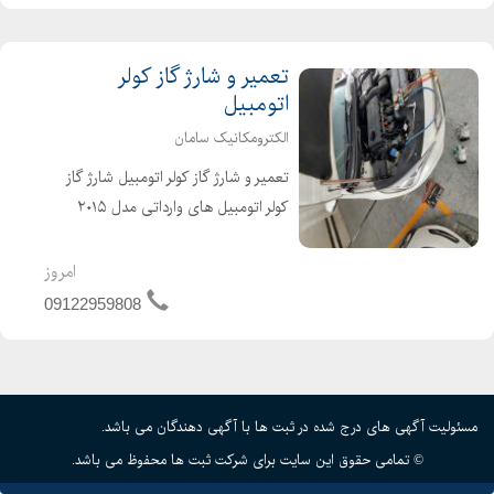
تعمیر و شارژ گاز کولر
اتومبیل
الکترومکانیک سامان
تعمیر و شارژ گاز کولر اتومبیل شارژ گاز
کولر اتومبیل های وارداتی مدل ۲۰۱۵
میلادی تاکنون با بهترین برند گاز موجود
در کشور(هانیول آمریکا) گاز R1234 YF
امروز
شارژ گاز کولر اتومبیل های ایرانی R134a
09122959808
...
مسئولیت آگهی های درج شده در ثبت ها با آگهی دهندگان می باشد.
© تمامی حقوق این سایت برای شرکت ثبت ها محفوظ می باشد.