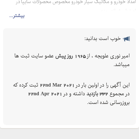
امداد خودرو و مکانیک سیار خودرو مخصوص محصولات سایپا در
اصفهان شبانه روزی.
بیشتر...
خوب است بدانید:
امیر نوری علویجه ، از
1965 روز پیش
عضو سایت ثبت ها
میباشد.
این آگهی را در اولین بار در
22nd Mar 2021
ثبت کرده که
در مجموع
332 بازدید
داشته و در
22nd Apr 2021
بروزرسانی شده است.