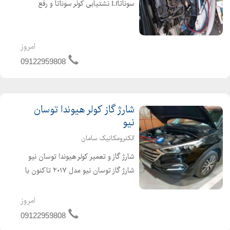
سوناتاLf نشتیابی کولر سوناتا و رفع
ایرادات مربوط به کولر سوناتا با استفاده از
بهترین برندهای گاز موجود در کشور
هانیول آمریکا، هارپ و فروژن انگلیس،
امروز
کلیا ژا...
09122959808
شارژ گاز کولر هیوندا توسان
نیو
الکترومکانیک سامان
شارژ گاز و تعمیر کولر هیوندا توسان نیو
شارژ گاز توسان نیو مدل ۲۰۱۷ تاکنون با
گاز R1234yf (هانیول آمریکا) شارژ گاز و
نشتیابی کولر توسان نیو (هارپ و فروژن
امروز
انگلیس،کلیا ژاپن و هانیول آمریکا)
09122959808