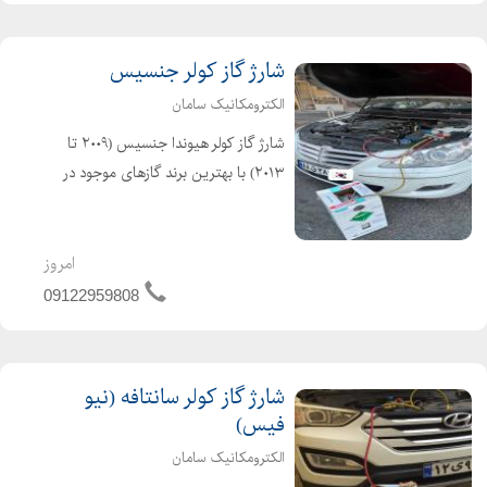
شارژ گاز کولر جنسیس
الکترومکانیک سامان
شارژ گاز کولر هیوندا جنسیس (۲۰۰۹ تا
۲۰۱۳) با بهترین برند گازهای موجود در
کشور R134a (هانیول آمریکا،هارپ و
فروژن انگلیس) تعمیر و نشتیابی سیستم
کولر جنسیس شارژ گاز کولر جنسیس کوپه
امروز
09122959808
شارژ گاز کولر سانتافه (نیو
فیس)
الکترومکانیک سامان