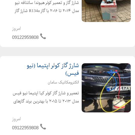
شارژ گاز و تعمیر کولر هیوندا سانتافه نیو
مدل ۲۰۱۴ تا ۲۰۱۶ با گاز R134a شارژ گاز
کولر سانتافه ۲۰۱۷ با گاز R1234yf بهترین
برندهای گاز موجود در کشور هانیول
امروز
آمریکا، فروژن و هارپ انگلیس
09122959808
09122959...
شارژ گاز کولر اپتیما (نیو
فیس)
الکترومکانیک سامان
تعمیر و شارژ گاز کولر کیا اپتیما نیو فیس
مدل ۲۰۱۳ تا ۲۰۱۵ با بهترین برند گازهای
موجود در کشور (هانیول آمریکا، فروژن و
هارپ انگلیس) R134a شارژ گاز کولر
امروز
اپتیما (جی تی لاین) ۲۰۱۶ تا ۲۰۱۸ با گاز
09122959808
R...