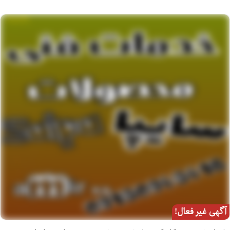
آگهی غیر فعال!