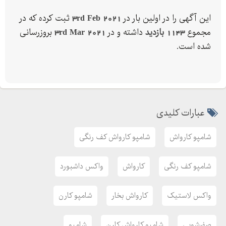
این آگهی را در اولین بار در
3rd Feb 2021
ثبت کرده که در
مجموع
1143 بازدید
داشته و در
3rd Mar 2021
بروزرسانی
شده است.
عبارات کلیدی
شامپو کارواش
شامپو کارواش کف رنگی
شامپو کف رنگی
کارواش
واکس داشبورد
واکس لاستیک
کارواش بخار
شامپو کارن
صفرشویی
شامپو کارواش کارن
شامپو