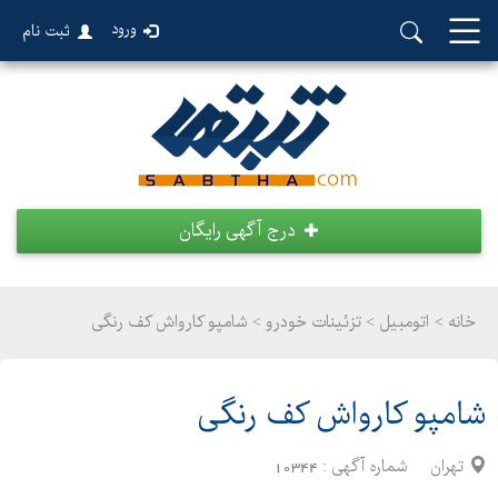
ورود
ثبت نام
درج آگهی رایگان
خانه >
اتومبیل
>
تزئینات خودرو > شامپو کارواش کف رنگی
شامپو کارواش کف رنگی
تهران
شماره آگهی :
10344