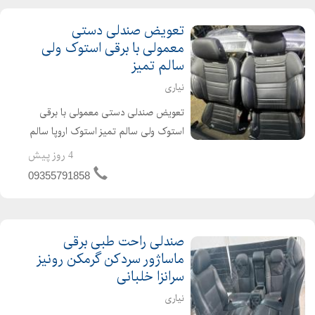
تعویض صندلی دستی
معمولی با برقی استوک ولی
سالم تمیز
نیاری
تعویض صندلی دستی معمولی با برقی
استوک ولی سالم تمیز استوک اروپا سالم
در حد نو با انواع مدلهای متفاوت در
4 روز پیش
سایزهای متفاوت و رنگ های متفاوت
09355791858
جرم اورجینال کمپانی مناسب و قابل
نصب بر روی سمند ، جک...
صندلی راحت طبی برقی
ماساژور سردکن گرمکن رونیز
سرانزا خلبانی
نیاری