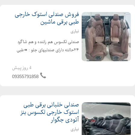
فروش صندلی استوک خارجی
طبی برقی ماشین
نیاری
صندلی لکسوس هم راننده و هم شاگرد
۲۴حالته دارای صندلیهای جلو : ⏪طبی
⏪ایربگ دوبل سردکن گرمکن ⏪چرم
طبیعی ⏪سرصندلی برقی گودی کمر ۴
4 روز پیش
حالته ⏪تنظیم ارتفاع دو۲ محوره
09355791858
⏪تنظیم ری...
صندلی خلبانی برقی طبی
استوک خارجی لکسوس بنز
آئودی جگوار
نیاری