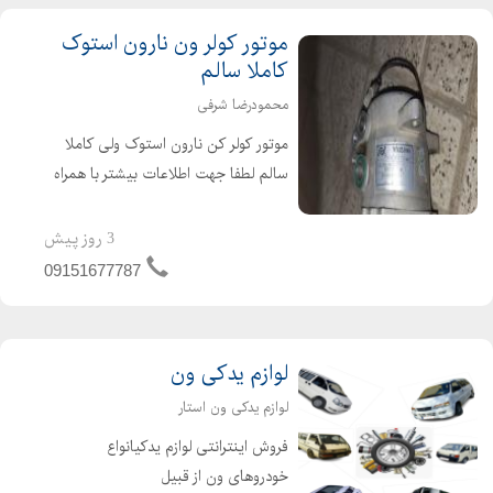
موتور کولر ون نارون استوک
کاملا سالم
محمودرضا شرفی
موتور کولر کن نارون استوک ولی کاملا
سالم لطفا جهت اطلاعات بیشتر با همراه
تماس بگیرید
3 روز پیش
09151677787
لوازم یدکی ون
لوازم یدکی ون استار
فروش اینترانتی لوازم یدکیانواع
خودروهای ون از قبیل