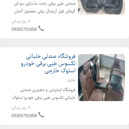
صندلی طبی برقی راحت ماساژور سردکن
گرمکن فول آپشنال برقی محصول آلمان
وارداتی ژاپن وارداتی قابل نصب دقیق
4 روز پیش
پیچب پیچ بر روی خودروهای سواری و
09355791858
شاسی لندکروز ، هایلوکس ، مزدا، پرادو ،
موهاوی ، سان...
فروشگاه‌ صندلی خلبانی
لکسوس طبی برقی خودرو
استوک خارجی
نیاری
فروشگاه اینترنتی و حضوری صندلی
خلبانی لکسوس طبی برقی خودرو استوک
خارجی در حد نو مناسب و قابل نصب بر
4 روز پیش
روی انواع شاسی و سواری ایرانی و
09355791858
خارجی چینی کره ای و... هم راننده و هم
شاگرد فول برقی صندل...