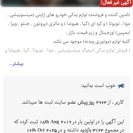
آگهی غیر فعال!
تامین کننده و فروشنده لوازم یدکی خودرو های ژاپنی (میتسوبیشی ,
مزدا , تویوتا ) و کره ای (کیا , هیوندا ) و مالزی (پروتون , جنتو , ویرا ,
ایمپین) اورجینال و زیر قیمت بازار ،
کلیه لوازم (موتوری وبدنه) موجود می باشد
( فروش لوازم یدکی استوک میتسوبیشی , مزدا , تویوتا , کیا , هیوندا و
پروتن )
بیشتر...
خوب است بدانید:
کاربر ، از
2964 روز پیش
عضو سایت ثبت ها میباشد.
این آگهی را در اولین بار در
18th Aug 2019
ثبت کرده که
در مجموع
3124 بازدید
داشته و در
16th Oct 2025