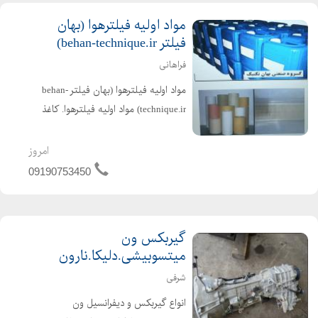
مواد اوليه فيلترهوا (بهان
فیلتر behan-technique.ir)
فراهانی
مواد اوليه فيلترهوا (بهان فیلتر behan-
technique.ir) مواد اوليه فيلترهوا. کاغذ
خام . کاغذ چين شده (بهان فيلتر را سرچ
کنيد) کاغذ فيلتر هوا و روغن خودروهاي
امروز
سبک و سنگين در اوزان و عرضهاي
09190753450
مختلف . 110...
گیربکس ون
میتسوبیشی.دلیکا.نارون
شرفی
انواع گیربکس و دیفرانسیل ون