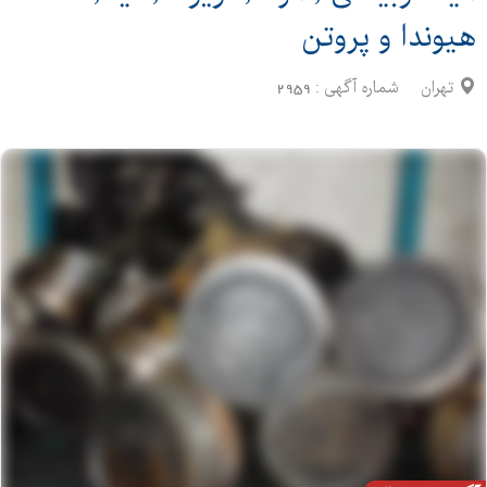
هیوندا و پروتن
تهران
شماره آگهی :
2959