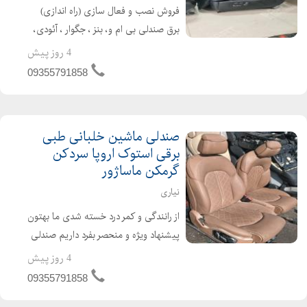
فروش نصب و فعال سازی (راه اندازی)
برق صندلی بی ام و، بنز ، جگوار ، آئودی،
پورشه، لکسوس و .. مناسب و قابل نصب
4 روز پیش
برای انواع سواری و شاسی لند کروز ،
09355791858
پیکاپ ، پرادو ، موهاوی ، توسان ،
سانتافه ...
صندلی ماشین خلبانی طبی
برقی استوک اروپا سردکن
گرمکن ماساژور
نیاری
از رانندگی و کمر درد خسته شدی ما بهتون
پیشنهاد ویژه و منحصر بفرد داریم صندلی
طبی نرم و راحت و تمام برقی ( هم راننده
4 روز پیش
و هم شاگرد فول برقی ) با امکانات رفاهی
09355791858
بسیار زیاد ، محصول آلمان و یا ژا...