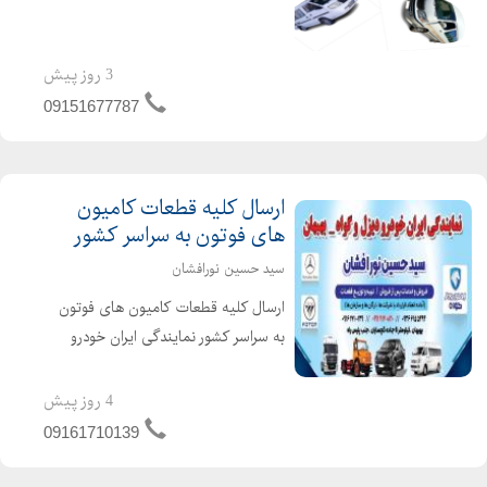
نارون.میتسوبیشی.دلیکا.میتسوبیشیL300.وانا
.فوتون. ون جوی لانگ. لوازم جلوبندی ون
نارون.لوازم یدکی L300 لوازم جلوبندی ون
3 روز پیش
دلیکا . لوازم ون میتسوبیش...
09151677787
ارسال کلیه قطعات کامیون
های فوتون به سراسر کشور
سید حسین نورافشان
ارسال کلیه قطعات کامیون های فوتون
به سراسر کشور نمایندگی ایران خودرو
دیزل آدرس : خوزستان بهبهان جاده شیراز
جنب پلیس راه نمایندگی ایران خودرو
4 روز پیش
دیزل کد ۷۲۷ سید حسین نورافشان
09161710139
دسته بندی : خودرو و ک...