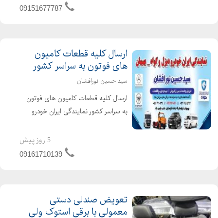
دلیکا . لوازم ون میتسوبیش...
09151677787
ارسال کلیه قطعات کامیون
های فوتون به سراسر کشور
سید حسین نورافشان
ارسال کلیه قطعات کامیون های فوتون
به سراسر کشور نمایندگی ایران خودرو
دیزل آدرس : خوزستان بهبهان جاده شیراز
جنب پلیس راه نمایندگی ایران خودرو
5 روز پیش
دیزل کد ۷۲۷ سید حسین نورافشان
09161710139
دسته بندی : خودرو و ک...
تعویض صندلی دستی
معمولی با برقی استوک ولی