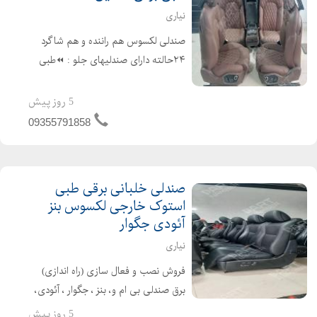
نیاری
صندلی لکسوس هم راننده و هم شاگرد
۲۴حالته دارای صندلیهای جلو : ⏪طبی
⏪ایربگ دوبل سردکن گرمکن ⏪چرم
طبیعی ⏪سرصندلی برقی گودی کمر ۴
5 روز پیش
حالته ⏪تنظیم ارتفاع دو۲ محوره
09355791858
⏪تنظیم ری...
صندلی خلبانی برقی طبی
استوک خارجی لکسوس بنز
آئودی جگوار
نیاری
فروش نصب و فعال سازی (راه اندازی)
برق صندلی بی ام و، بنز ، جگوار ، آئودی،
پورشه، لکسوس و .. مناسب و قابل نصب
5 روز پیش