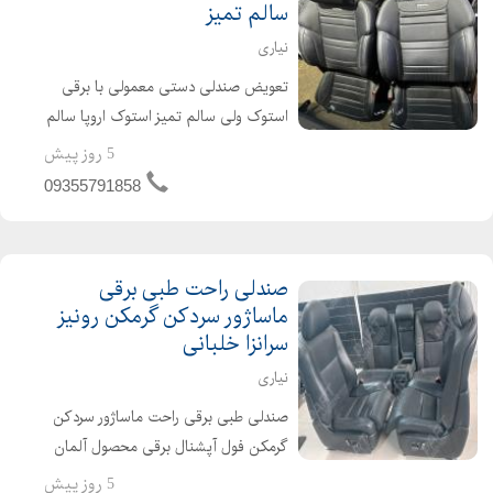
سالم تمیز
نیاری
تعویض صندلی دستی معمولی با برقی
استوک ولی سالم تمیز استوک اروپا سالم
در حد نو با انواع مدلهای متفاوت در
5 روز پیش
سایزهای متفاوت و رنگ های متفاوت
09355791858
جرم اورجینال کمپانی مناسب و قابل
نصب بر روی سمند ، جک...
صندلی راحت طبی برقی
ماساژور سردکن گرمکن رونیز
سرانزا خلبانی
نیاری
صندلی طبی برقی راحت ماساژور سردکن
گرمکن فول آپشنال برقی محصول آلمان
وارداتی ژاپن وارداتی قابل نصب دقیق
5 روز پیش