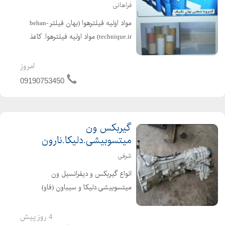
فراهانی
مواد اوليه فيلترهوا (بهان فیلتر behan-
technique.ir) مواد اوليه فيلترهوا. کاغذ
خام . کاغذ چين شده (بهان فيلتر را سرچ
کنيد) کاغذ فيلتر هوا و روغن خودروهاي
امروز
سبک و سنگين در اوزان و عرضهاي
09190753450
مختلف . 110...
گیربکس ون
میتسوبیشی.دلیکا.نارون
شرفی
انواع گیربکس و دیفرانسیل ون
میتسوبیشی.دلیکا و سیباون (فاو)
#گیربکس_ون_میتسوبیشی
#گریبکس_ون_دلیکا
4 روز پیش