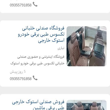
پیچب پیچ بر روی خودروهای سواری و
09355791858
شاسی لندکروز ، هایلوکس ، مزدا، پرادو ،
موهاوی ، سان...
فروشگاه‌ صندلی خلبانی
لکسوس طبی برقی خودرو
استوک خارجی
نیاری
فروشگاه اینترنتی و حضوری صندلی
خلبانی لکسوس طبی برقی خودرو استوک
خارجی در حد نو مناسب و قابل نصب بر
5 روز پیش
روی انواع شاسی و سواری ایرانی و
09355791858
خارجی چینی کره ای و... هم راننده و هم
شاگرد فول برقی صندل...
فروش صندلی استوک خارجی
طبی برقی ماشین