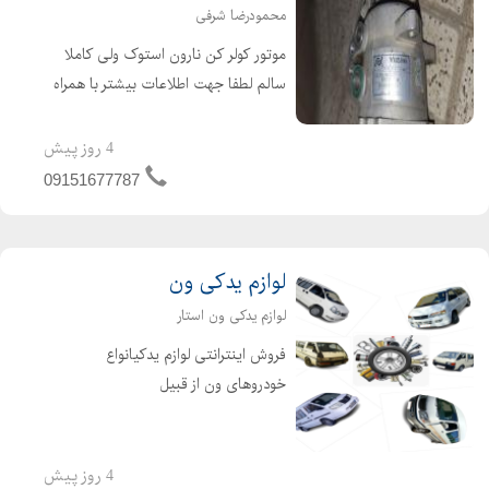
محمودرضا شرفی
موتور کولر کن نارون استوک ولی کاملا
سالم لطفا جهت اطلاعات بیشتر با همراه
تماس بگیرید
4 روز پیش
09151677787
لوازم یدکی ون
لوازم یدکی ون استار
فروش اینترانتی لوازم یدکیانواع
خودروهای ون از قبیل
نارون.میتسوبیشی.دلیکا.میتسوبیشیL300.وانا
.فوتون. ون جوی لانگ. لوازم جلوبندی ون
نارون.لوازم یدکی L300 لوازم جلوبندی ون
4 روز پیش