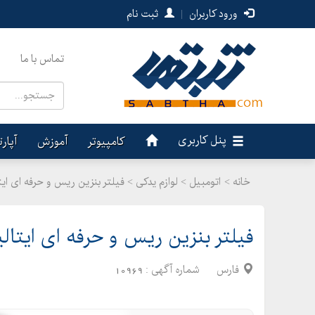
ورود کاربران
|
ثبت نام
تماس با ما
پنل کاربری
کامپیوتر
آموزش
آپار
خانه >
اتومبیل
>
لوازم یدکی > فیلتر بنزین ریس و حرفه ای ایتالیا
فیلتر بنزین ریس و حرفه ای ایتالیایی 
فارس
شماره آگهی :
10969