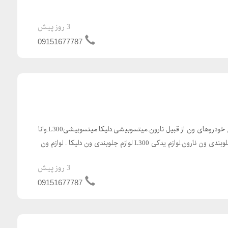
3 روز پیش
09151677787
فروش اینترانتی لوازم یدکیانواع خودروهای ون از قبیل نارون.میتسوبیشی.دلیکا.میتسوبیشیL300.وانا
.فوتون. ون جوی لانگ. لوازم جلوبندی ون نارون.لوازم یدکی L300 لوازم جلوبندی ون دلیکا . لوازم ون
3 روز پیش
09151677787