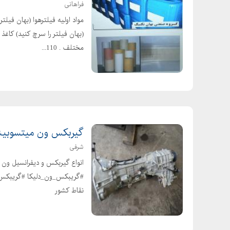
فراهانی
(بهان فيلتر را سرچ کنيد) کاغ
مختلف . 110...
گیربکس ون میتسوبیشی
شرفی
انواع گیربکس و دیفرانسیل و
#گریبکس_ون_دلیکا #گریبکس_
نقاط کشور