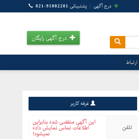
درج آگهی
|
پشتیبانی
021-91002201
درج آگهی رایگان
.
ارتباط
غرفه کاربر
این آگهی منقضی شده بنابراین
تلفن
اطلاعات تماس نمایش داده
نمیشود!