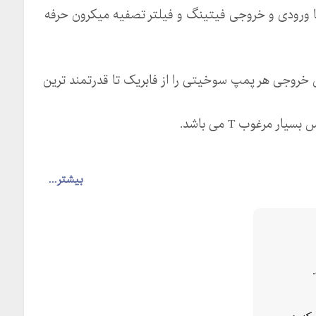
تر بنزین ریس و مسابقه ای و ایتالیایی EPMAN با ورودی و خروجی فیتینگ و فیلتر تصفیه میکرون حرفه
ین خروجی هر پمپ سوخیتی را از فابریک تا قدرتمند ترین
 مرغوب T می باشد.
بیشتر...
ه وبسایت ما که در زیر آمده مراجعه نمایید. فروشگاه
یشخوان دولت، واحد اول سمت راست، شرکت بازرگانی و