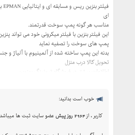
فیل
ای
مناسب هر گونه پمپ سوخت قدرتمند.
این فیلتر بنزین با فیلتر میکرونی خود می تواند پنز
پمپ های سوخت را تصفیه نماید
بدنه این پمپ ساخته شده از آلمینیوم با آلیاژ و جنس بسیار
تحویل کالا درب منزل
اطلاعات بیشتر در فروشگاه تیونینگ بهنوین
برای اطلاعات بیشتر درباره ی کد محصول و قیمت آن ب
تیونینگ بهنوین
Website:
خوب است بدانید:
instagram:tuning.khodro.behnovin
کاربر ، از
2964 روز پیش
عضو سایت ثبت ها میباشد.
WhatsApp & telegram:
آدرس: خیابان قصرالدشت، نبش کوچه ، داخل دفتر پ