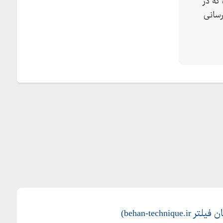
که در
رسانی
behan-techniq)