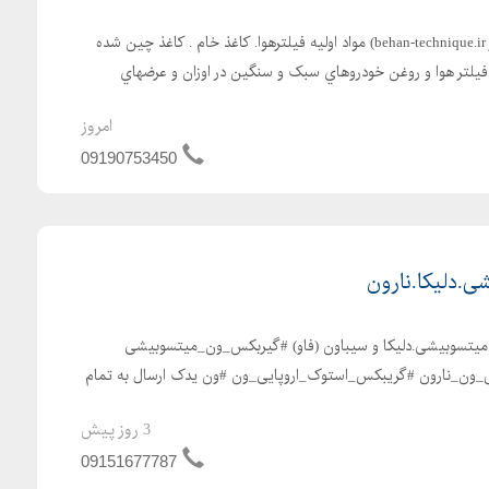
مواد اوليه فيلترهوا (بهان فیلتر behan-technique.ir) مواد اوليه فيلترهوا. کاغذ خام . کاغذ چين شده
ذ فيلتر هوا و روغن خودروهاي سبک و سنگين در اوزان و عرضهاي
امروز
09190753450
.دلیکا.نارون
ن میتسوبیشی.دلیکا و سیباون (فاو) #گیربکس_ون_میتسوبیشی
ون_نارون #گریبکس_استوک_اروپایی_ون #ون یدک ارسال به تمام
3 روز پیش
09151677787