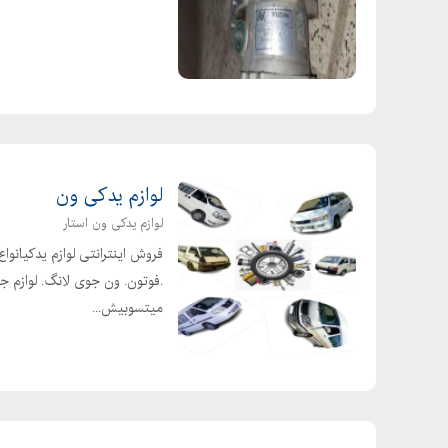
لوازم یدکی ون
لوازم یدکی ون استار
میتسوبیش...