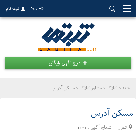
ورود
ثبت نام
درج آگهی رایگان
خانه >
املاک
>
مشاور املاک > مسکن آدرس
مسکن آدرس
تهران
شماره آگهی :
11160