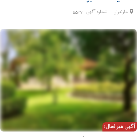
مازندران
شماره آگهی :
5537
آگهی غیر فعال!