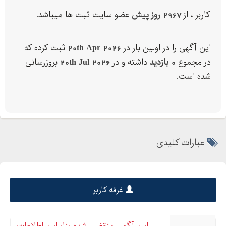
سیمان سیاه استفاده می کنند.
کاربر ، از
2967 روز پیش
عضو سایت ثبت ها میباشد.
انواع سیمان فارس
این سیمان در دو نوع تیپ و تیپ عرضه می شود که هر کدام با توجه به
این آگهی را در اولین بار در
20th Apr 2026
ثبت کرده که
موقعیت مورد استفاده قرار می گیرند.
در مجموع
0 بازدید
داشته و در
20th Jul 2026
بروزرسانی
برای استعلام قیمت کالا با ما در تماس باشید.
شده است.
ضمانت کالا زیر فاکتور!
عبارات کلیدی
غرفه کاربر