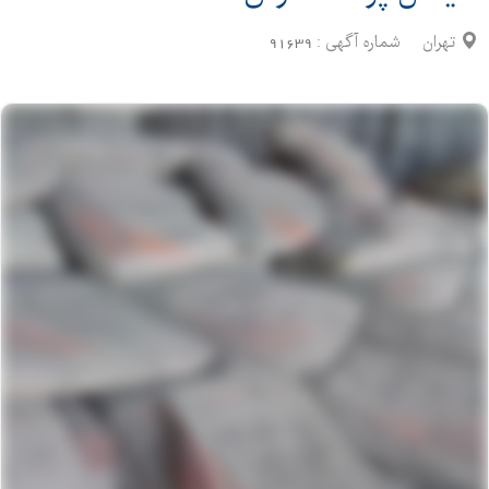
تهران
شماره آگهی :
91639