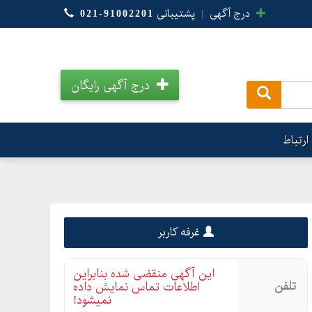
درج آگهی
|
پشتیبانی
021-91002201
درج آگهی رایگان
.
ارتباط
غرفه کاربر
این آگهی منقضی شده بنابراین
تلفن
اطلاعات تماس نمایش داده
نمیشود!