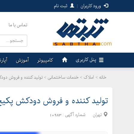
ورود کاربران
|
ثبت نام
تماس با ما
پنل کاربری
کامپیوتر
آموزش
آپار
خانه >
املاک
>
خدمات ساختمانی > تولید کننده و فروش دو
تولید کننده و فروش دودکش پکی
تهران
شماره آگهی :
10983