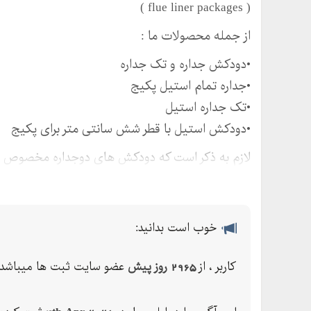
( flue liner packages )
از جمله محصولات ما :
•دودکش جداره و تک جداره
•جداره تمام استیل پکیج
•تک جداره استیل
•دودکش استیل با قطر شش سانتی متر برای پکیج
لازم به ذکر است که دودکش های دوجداره مخصوص تما
موجود می باشد.
,,
* دود کش های جداره پکیج متشکل از دو ، جداره است
خوب است بدانید:
خارج شده و از جدار خارجی هوای مورد نیاز احتراق ،
کاربر ، از
2965 روز پیش
عضو سایت ثبت ها میباشد.
ساختمان استفاده نمی شود و این موضوع نشان دهند