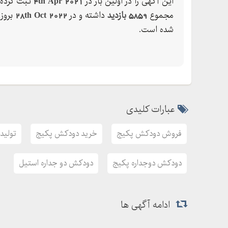
این آگهی را در اولین بار در
4th Apr 2021
ثبت کرده 
مجموع
5859 بازدید
داشته و در
28th Oct 2022
بروز
شده است.
عبارات کلیدی
فروش دودکش پکیج
خرید دودکش پکیج
تولید
دودکش دوجداره پکیج
دودکش دو جداره استیل
ادامه آگهی ها