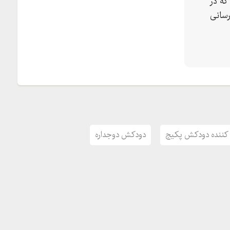
که در
رسانی
 کننده دودکش پکیج
دودکش دوجداره